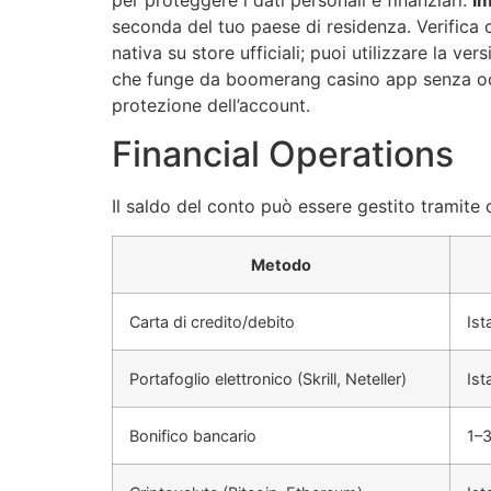
seconda del tuo paese di residenza. Verifica c
nativa su store ufficiali; puoi utilizzare la
che funge da boomerang casino app senza occu
protezione dell’account.
Financial Operations
Il saldo del conto può essere gestito tramite
Metodo
Carta di credito/debito
Ist
Portafoglio elettronico (Skrill, Neteller)
Ist
Bonifico bancario
1–3