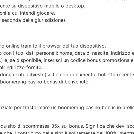
mente su dispositivo mobile o desktop.
hi a cui intendi giocare.
 seconda della giurisdizione).
no online tramite il browser del tuo dispositivo.
o con i tuoi dati personali: nome, data di nascita, indirizzo
.) e, se disponibile, inserisci un codice bonus promozionale
all’indirizzo fornito.
ocumenti richiesti (selfie con documento, bolletta recente
 il boomerang casino bonus di benvenuto.
ziale per trasformare un boomerang casino bonus in prelie
quisito di scommessa 35x sul bonus. Significa che devi s
e che il contributo delle slot è solitamente del 100%, mentr