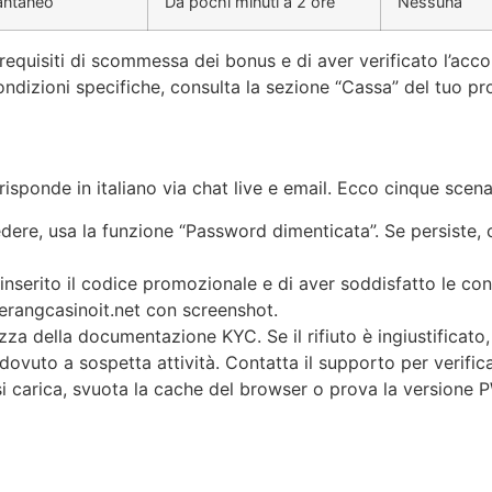
antaneo
Da pochi minuti a 2 ore
Nessuna
 requisiti di scommessa dei bonus e di aver verificato l’acco
ndizioni specifiche, consulta la sezione “Cassa” del tuo pro
risponde in italiano via chat live e email. Ecco cinque scenar
dere, usa la funzione “Password dimenticata”. Se persiste, c
 inserito il codice promozionale e di aver soddisfatto le c
merangcasinoit.net con screenshot.
a della documentazione KYC. Se il rifiuto è ingiustificato, r
ovuto a sospetta attività. Contatta il supporto per verificar
i carica, svuota la cache del browser o prova la versione 