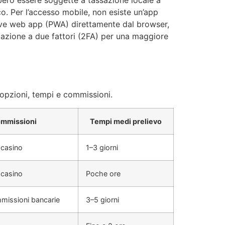
co. Per l’accesso mobile, non esiste un’app
ssive web app (PWA) direttamente dal browser,
azione a due fattori (2FA) per una maggiore
 opzioni, tempi e commissioni.
mmissioni
Tempi medi prelievo
 casino
1–3 giorni
 casino
Poche ore
mmissioni bancarie
3–5 giorni