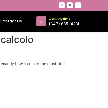
Call Anytime
Contact Us
(647) 685-4231
calcolo
 exactly how to make the most of it.