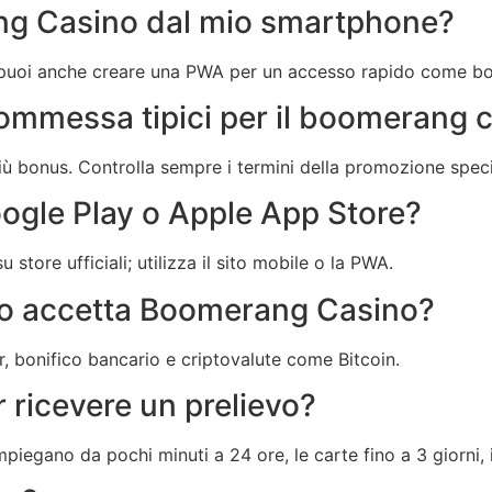
ng Casino dal mio smartphone?
bili; puoi anche creare una PWA per un accesso rapido come 
 scommessa tipici per il boomerang
iù bonus. Controlla sempre i termini della promozione speci
oogle Play o Apple App Store?
tore ufficiali; utilizza il sito mobile o la PWA.
to accetta Boomerang Casino?
er, bonifico bancario e criptovalute come Bitcoin.
 ricevere un prelievo?
piegano da pochi minuti a 24 ore, le carte fino a 3 giorni, i 