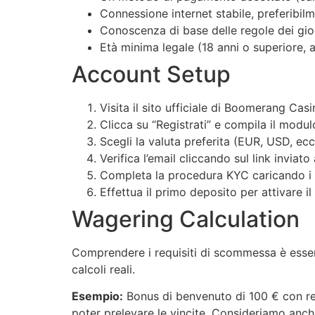
Connessione internet stabile, preferibil
Conoscenza di base delle regole dei gioc
Età minima legale (18 anni o superiore, a
Account Setup
Visita il sito ufficiale di Boomerang Casi
Clicca su “Registrati” e compila il modul
Scegli la valuta preferita (EUR, USD, ecc
Verifica l’email cliccando sul link inviato 
Completa la procedura KYC caricando i d
Effettua il primo deposito per attivare
Wagering Calculation
Comprendere i requisiti di scommessa è essen
calcoli reali.
Esempio:
Bonus di benvenuto di 100 € con re
poter prelevare le vincite. Consideriamo anch