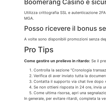
Boomerang Casino è sicu
Utilizza crittografia SSL e autenticazione 2F
MGA.
Posso ricevere il bonus s
A volte sono disponibili promozioni senza dep
Pro Tips
Come gestire un prelievo in ritardo:
Se il pre
Controlla la sezione “Cronologia transazi
Verifica di aver inviato tutta la docume
Contatta il supporto via chat live dopo 4
Se non ottieni risposta in 24 ore, invia 
Come ultima risorsa, apri una segnalazi
In generale, per evitare ritardi, completa la ver