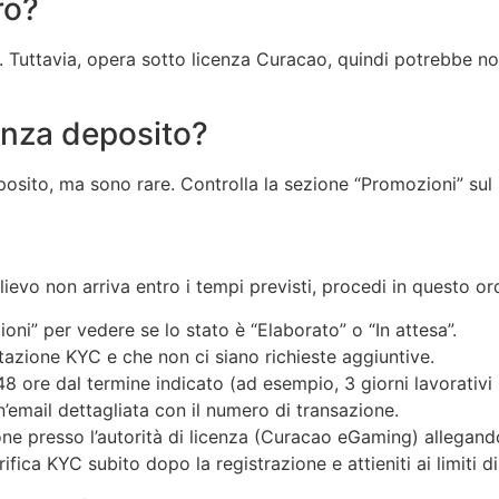
ro?
A. Tuttavia, opera sotto licenza Curacao, quindi potrebbe 
enza deposito?
osito, ma sono rare. Controlla la sezione “Promozioni” sul 
lievo non arriva entro i tempi previsti, procedi in questo or
oni” per vedere se lo stato è “Elaborato” o “In attesa”.
ntazione KYC e che non ci siano richieste aggiuntive.
8 ore dal termine indicato (ad esempio, 3 giorni lavorativi 
un’email dettagliata con il numero di transazione.
one presso l’autorità di licenza (Curacao eGaming) allegand
ifica KYC subito dopo la registrazione e attieniti ai limiti di