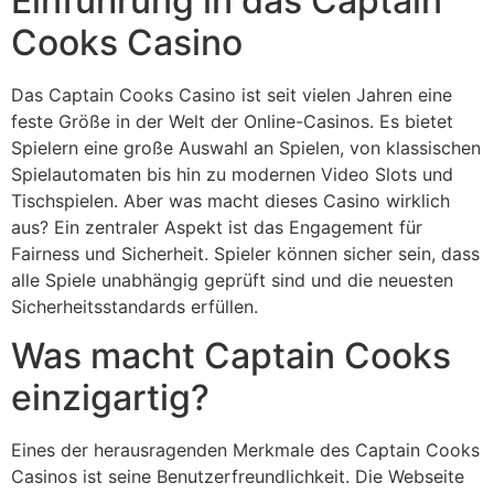
Einführung in das Captain
Cooks Casino
Das Captain Cooks Casino ist seit vielen Jahren eine
feste Größe in der Welt der Online-Casinos. Es bietet
Spielern eine große Auswahl an Spielen, von klassischen
Spielautomaten bis hin zu modernen Video Slots und
Tischspielen. Aber was macht dieses Casino wirklich
aus? Ein zentraler Aspekt ist das Engagement für
Fairness und Sicherheit. Spieler können sicher sein, dass
alle Spiele unabhängig geprüft sind und die neuesten
Sicherheitsstandards erfüllen.
Was macht Captain Cooks
einzigartig?
Eines der herausragenden Merkmale des Captain Cooks
Casinos ist seine Benutzerfreundlichkeit. Die Webseite