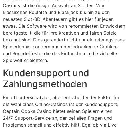
Casinos ist die riesige Auswahl an Spielen. Vom
klassischen Roulette und Blackjack bis hin zu den
neuesten Slot-3D-Abenteuern gibt es hier für jeden
etwas. Die Software wird von renommierten Entwicklern
bereitgestellt, die für ihre kreativen und fairen Spiele
bekannt sind. Dies garantiert nicht nur ein reibungsloses
Spielerlebnis, sondern auch beeindruckende Grafiken
und Soundeffekte, die das Eintauchen in die virtuelle
Spielwelt erleichtern.
Kundensupport und
Zahlungsmethoden
Ein oft unterschätzter, aber entscheidender Faktor für
die Wahl eines Online-Casinos ist der Kundensupport.
Captain Cooks Casino bietet seinen Spielern einen
24/7-Support-Service an, der bei allen Fragen und
Problemen schnell und effektiv hilft. Egal ob via Live-