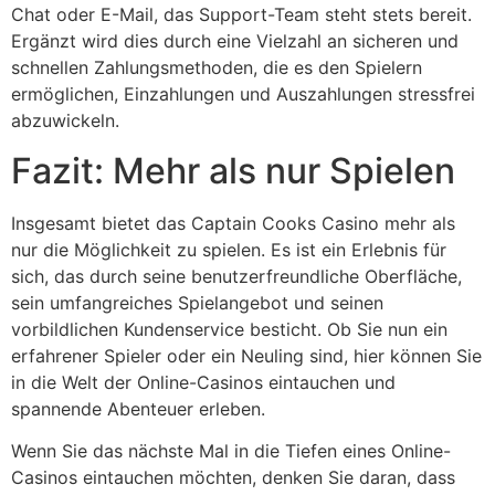
Chat oder E-Mail, das Support-Team steht stets bereit.
Ergänzt wird dies durch eine Vielzahl an sicheren und
schnellen Zahlungsmethoden, die es den Spielern
ermöglichen, Einzahlungen und Auszahlungen stressfrei
abzuwickeln.
Fazit: Mehr als nur Spielen
Insgesamt bietet das Captain Cooks Casino mehr als
nur die Möglichkeit zu spielen. Es ist ein Erlebnis für
sich, das durch seine benutzerfreundliche Oberfläche,
sein umfangreiches Spielangebot und seinen
vorbildlichen Kundenservice besticht. Ob Sie nun ein
erfahrener Spieler oder ein Neuling sind, hier können Sie
in die Welt der Online-Casinos eintauchen und
spannende Abenteuer erleben.
Wenn Sie das nächste Mal in die Tiefen eines Online-
Casinos eintauchen möchten, denken Sie daran, dass