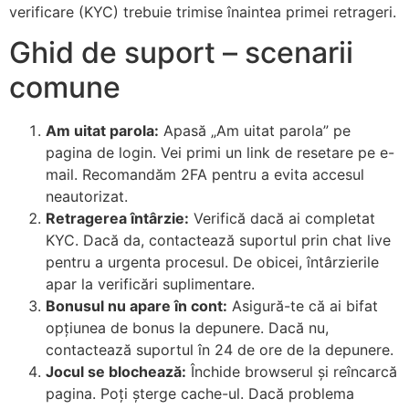
verificare (KYC) trebuie trimise înaintea primei retrageri.
Ghid de suport – scenarii
comune
Am uitat parola:
Apasă „Am uitat parola” pe
pagina de login. Vei primi un link de resetare pe e-
mail. Recomandăm 2FA pentru a evita accesul
neautorizat.
Retragerea întârzie:
Verifică dacă ai completat
KYC. Dacă da, contactează suportul prin chat live
pentru a urgenta procesul. De obicei, întârzierile
apar la verificări suplimentare.
Bonusul nu apare în cont:
Asigură-te că ai bifat
opțiunea de bonus la depunere. Dacă nu,
contactează suportul în 24 de ore de la depunere.
Jocul se blochează:
Închide browserul și reîncarcă
pagina. Poți șterge cache-ul. Dacă problema