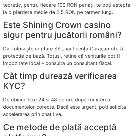
teoretic, pentru fiecare 100 RON pariați, te poți aștepta
la o pierdere medie de 2,5 RON pe termen lung.
Este Shining Crown casino
sigur pentru jucătorii români?
Da, folosește criptare SSL, iar licența Curaçao oferă
protecție de bază. Totuși, reține că veniturile pot fi
impozitate local – consultă un consultant fiscal.
Cât timp durează verificarea
KYC?
De obicei între 24 și 48 de ore după trimiterea
documentelor corecte. Dacă este urgent, poți solicita
accelerarea prin chat live.
Ce metode de plată acceptă