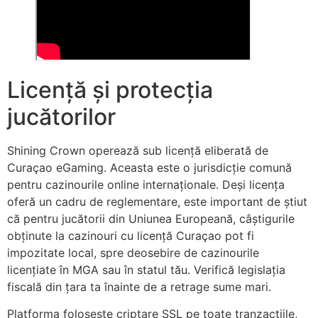
Licență și protecția
jucătorilor
Shining Crown operează sub licență eliberată de
Curaçao eGaming. Aceasta este o jurisdicție comună
pentru cazinourile online internaționale. Deși licența
oferă un cadru de reglementare, este important de știut
că pentru jucătorii din Uniunea Europeană, câștigurile
obținute la cazinouri cu licență Curaçao pot fi
impozitate local, spre deosebire de cazinourile
licențiate în MGA sau în statul tău. Verifică legislația
fiscală din țara ta înainte de a retrage sume mari.
Platforma folosește criptare SSL pe toate tranzacțiile,