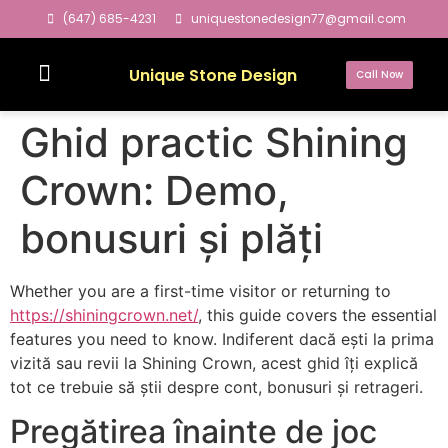
(647) 685-4231
uniquestonedesign77@gmail.com
Unique Stone Design
Call Now
Ghid practic Shining
Crown: Demo,
bonusuri și plăți
Whether you are a first-time visitor or returning to
https://shiningcrown.net/
, this guide covers the essential
features you need to know. Indiferent dacă ești la prima
vizită sau revii la Shining Crown, acest ghid îți explică
tot ce trebuie să știi despre cont, bonusuri și retrageri.
Pregătirea înainte de joc