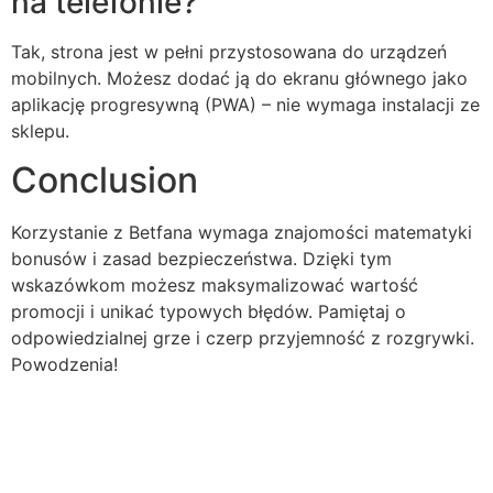
na telefonie?
Tak, strona jest w pełni przystosowana do urządzeń
mobilnych. Możesz dodać ją do ekranu głównego jako
aplikację progresywną (PWA) – nie wymaga instalacji ze
sklepu.
Conclusion
Korzystanie z Betfana wymaga znajomości matematyki
bonusów i zasad bezpieczeństwa. Dzięki tym
wskazówkom możesz maksymalizować wartość
promocji i unikać typowych błędów. Pamiętaj o
odpowiedzialnej grze i czerp przyjemność z rozgrywki.
Powodzenia!