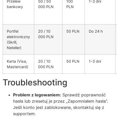
Przelew
50 / 50
100
1-3 dni
bankowy
000 PLN
PLN
Portfel
20 / 10
50 PLN
Do 24 h
elektroniczny
000 PLN
(Skrill,
Neteller)
Karta (Visa,
20 / 10
50 PLN
1-3 dni
Mastercard)
000 PLN
Troubleshooting
Problem z logowaniem:
Sprawdź poprawność
hasła lub zresetuj je przez „Zapomniałem hasła”.
Jeśli konto jest zablokowane, skontaktuj się z
supportem.