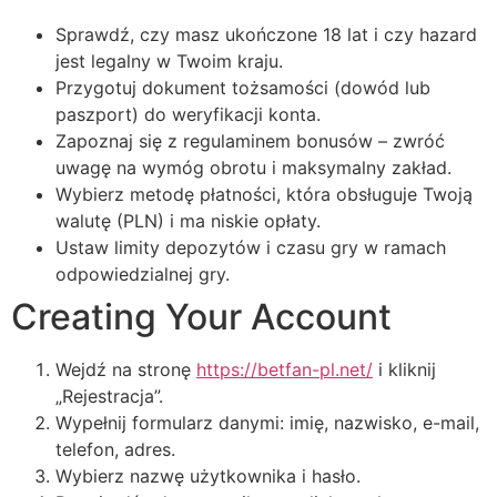
Sprawdź, czy masz ukończone 18 lat i czy hazard
jest legalny w Twoim kraju.
Przygotuj dokument tożsamości (dowód lub
paszport) do weryfikacji konta.
Zapoznaj się z regulaminem bonusów – zwróć
uwagę na wymóg obrotu i maksymalny zakład.
Wybierz metodę płatności, która obsługuje Twoją
walutę (PLN) i ma niskie opłaty.
Ustaw limity depozytów i czasu gry w ramach
odpowiedzialnej gry.
Creating Your Account
Wejdź na stronę
https://betfan-pl.net/
i kliknij
„Rejestracja”.
Wypełnij formularz danymi: imię, nazwisko, e-mail,
telefon, adres.
Wybierz nazwę użytkownika i hasło.