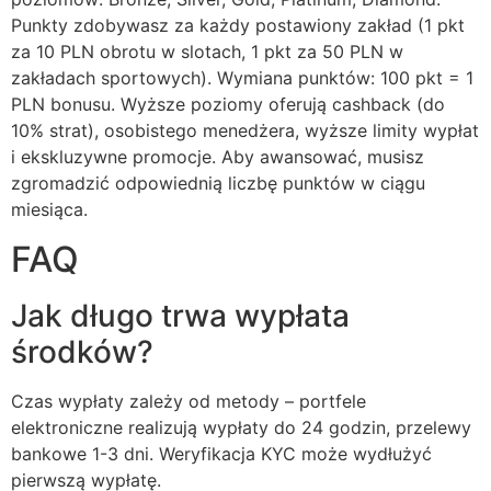
Punkty zdobywasz za każdy postawiony zakład (1 pkt
za 10 PLN obrotu w slotach, 1 pkt za 50 PLN w
zakładach sportowych). Wymiana punktów: 100 pkt = 1
PLN bonusu. Wyższe poziomy oferują cashback (do
10% strat), osobistego menedżera, wyższe limity wypłat
i ekskluzywne promocje. Aby awansować, musisz
zgromadzić odpowiednią liczbę punktów w ciągu
miesiąca.
FAQ
Jak długo trwa wypłata
środków?
Czas wypłaty zależy od metody – portfele
elektroniczne realizują wypłaty do 24 godzin, przelewy
bankowe 1-3 dni. Weryfikacja KYC może wydłużyć
pierwszą wypłatę.