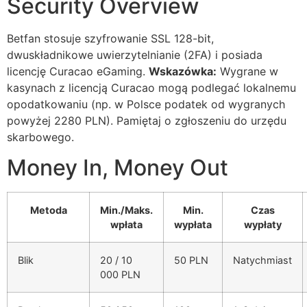
Security Overview
Betfan stosuje szyfrowanie SSL 128-bit,
dwuskładnikowe uwierzytelnianie (2FA) i posiada
licencję Curacao eGaming.
Wskazówka:
Wygrane w
kasynach z licencją Curacao mogą podlegać lokalnemu
opodatkowaniu (np. w Polsce podatek od wygranych
powyżej 2280 PLN). Pamiętaj o zgłoszeniu do urzędu
skarbowego.
Money In, Money Out
Metoda
Min./Maks.
Min.
Czas
wpłata
wypłata
wypłaty
Blik
20 / 10
50 PLN
Natychmiast
000 PLN