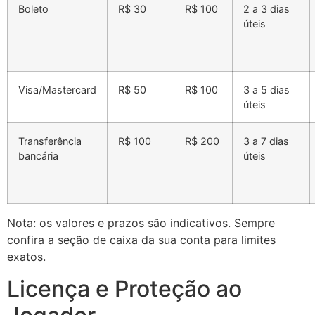
Boleto
R$ 30
R$ 100
2 a 3 dias
úteis
Visa/Mastercard
R$ 50
R$ 100
3 a 5 dias
úteis
Transferência
R$ 100
R$ 200
3 a 7 dias
bancária
úteis
Nota: os valores e prazos são indicativos. Sempre
confira a seção de caixa da sua conta para limites
exatos.
Licença e Proteção ao