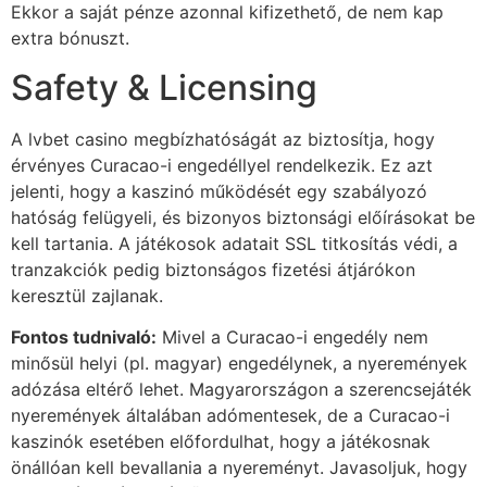
Ekkor a saját pénze azonnal kifizethető, de nem kap
extra bónuszt.
Safety & Licensing
A lvbet casino megbízhatóságát az biztosítja, hogy
érvényes Curacao-i engedéllyel rendelkezik. Ez azt
jelenti, hogy a kaszinó működését egy szabályozó
hatóság felügyeli, és bizonyos biztonsági előírásokat be
kell tartania. A játékosok adatait SSL titkosítás védi, a
tranzakciók pedig biztonságos fizetési átjárókon
keresztül zajlanak.
Fontos tudnivaló:
Mivel a Curacao-i engedély nem
minősül helyi (pl. magyar) engedélynek, a nyeremények
adózása eltérő lehet. Magyarországon a szerencsejáték
nyeremények általában adómentesek, de a Curacao-i
kaszinók esetében előfordulhat, hogy a játékosnak
önállóan kell bevallania a nyereményt. Javasoljuk, hogy