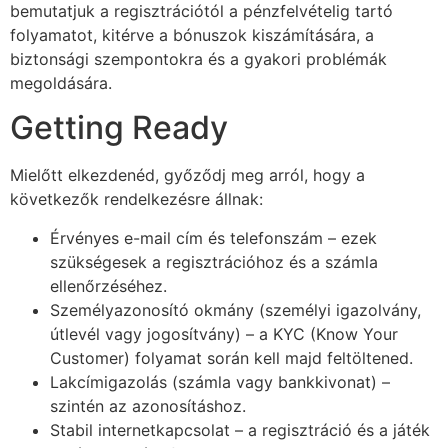
bemutatjuk a regisztrációtól a pénzfelvételig tartó
folyamatot, kitérve a bónuszok kiszámítására, a
biztonsági szempontokra és a gyakori problémák
megoldására.
Getting Ready
Mielőtt elkezdenéd, győződj meg arról, hogy a
következők rendelkezésre állnak:
Érvényes e-mail cím és telefonszám – ezek
szükségesek a regisztrációhoz és a számla
ellenőrzéséhez.
Személyazonosító okmány (személyi igazolvány,
útlevél vagy jogosítvány) – a KYC (Know Your
Customer) folyamat során kell majd feltöltened.
Lakcímigazolás (számla vagy bankkivonat) –
szintén az azonosításhoz.
Stabil internetkapcsolat – a regisztráció és a játék