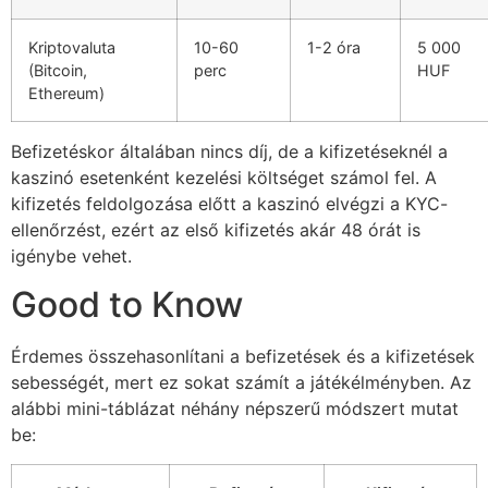
Kriptovaluta
10-60
1-2 óra
5 000
(Bitcoin,
perc
HUF
Ethereum)
Befizetéskor általában nincs díj, de a kifizetéseknél a
kaszinó esetenként kezelési költséget számol fel. A
kifizetés feldolgozása előtt a kaszinó elvégzi a KYC-
ellenőrzést, ezért az első kifizetés akár 48 órát is
igénybe vehet.
Good to Know
Érdemes összehasonlítani a befizetések és a kifizetések
sebességét, mert ez sokat számít a játékélményben. Az
alábbi mini-táblázat néhány népszerű módszert mutat
be: