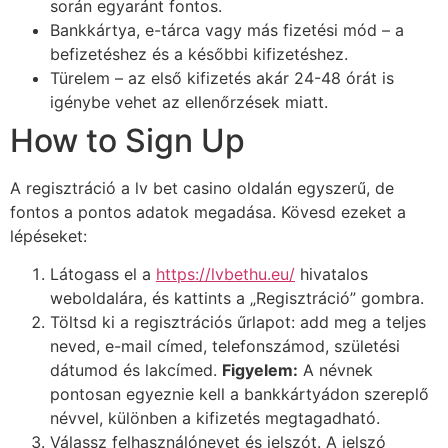
során egyaránt fontos.
Bankkártya, e-tárca vagy más fizetési mód – a
befizetéshez és a későbbi kifizetéshez.
Türelem – az első kifizetés akár 24-48 órát is
igénybe vehet az ellenőrzések miatt.
How to Sign Up
A regisztráció a lv bet casino oldalán egyszerű, de
fontos a pontos adatok megadása. Kövesd ezeket a
lépéseket:
Látogass el a
https://lvbethu.eu/
hivatalos
weboldalára, és kattints a „Regisztráció” gombra.
Töltsd ki a regisztrációs űrlapot: add meg a teljes
neved, e-mail címed, telefonszámod, születési
dátumod és lakcímed.
Figyelem:
A névnek
pontosan egyeznie kell a bankkártyádon szereplő
névvel, különben a kifizetés megtagadható.
Válassz felhasználónevet és jelszót. A jelszó