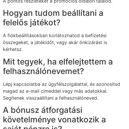
A pontos részleteket a promóciós oldalon találod.
Hogyan tudom beállítani a
felelős játékot?
A fiókbeállításokban korlátozhatod a befizetési
összegeket, a játékidőt, vagy akár önkizárást is
kérhetsz.
Mit tegyek, ha elfelejtettem a
felhasználónevemet?
Lépj kapcsolatba az ügyfélszolgálattal, és azonosítsd
magad az e-mail címeddel vagy más adatokkal.
Segítenek visszaállítani a felhasználóneved.
A bónusz átforgatási
követelménye vonatkozik a