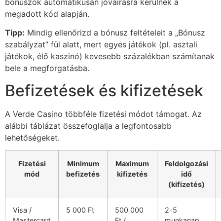
bónuszok automatikusan jóváírásra kerülnek a
megadott kód alapján.
Tipp:
Mindig ellenőrizd a bónusz feltételeit a „Bónusz
szabályzat” fül alatt, mert egyes játékok (pl. asztali
játékok, élő kaszinó) kevesebb százalékban számítanak
bele a megforgatásba.
Befizetések és kifizetések
A Verde Casino többféle fizetési módot támogat. Az
alábbi táblázat összefoglalja a legfontosabb
lehetőségeket.
Fizetési
Minimum
Maximum
Feldolgozási
mód
befizetés
kifizetés
idő
(kifizetés)
Visa /
5 000 Ft
500 000
2-5
Mastercard
Ft /
munkanap