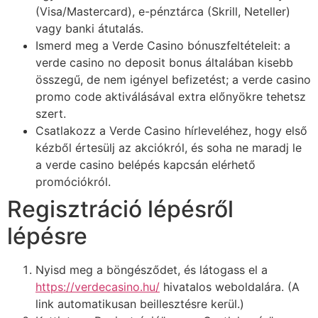
(Visa/Mastercard), e-pénztárca (Skrill, Neteller)
vagy banki átutalás.
Ismerd meg a Verde Casino bónuszfeltételeit: a
verde casino no deposit bonus általában kisebb
összegű, de nem igényel befizetést; a verde casino
promo code aktiválásával extra előnyökre tehetsz
szert.
Csatlakozz a Verde Casino hírleveléhez, hogy első
kézből értesülj az akciókról, és soha ne maradj le
a verde casino belépés kapcsán elérhető
promóciókról.
Regisztráció lépésről
lépésre
Nyisd meg a böngésződet, és látogass el a
https://verdecasino.hu/
hivatalos weboldalára. (A
link automatikusan beillesztésre kerül.)