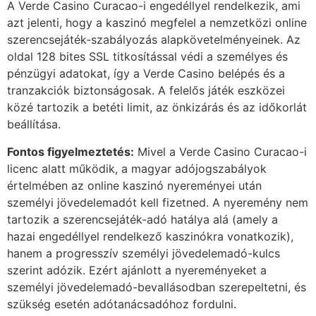
A Verde Casino Curacao-i engedéllyel rendelkezik, ami
azt jelenti, hogy a kaszinó megfelel a nemzetközi online
szerencsejáték-szabályozás alapkövetelményeinek. Az
oldal 128 bites SSL titkosítással védi a személyes és
pénzügyi adatokat, így a Verde Casino belépés és a
tranzakciók biztonságosak. A felelős játék eszközei
közé tartozik a betéti limit, az önkizárás és az időkorlát
beállítása.
Fontos figyelmeztetés:
Mivel a Verde Casino Curacao-i
licenc alatt működik, a magyar adójogszabályok
értelmében az online kaszinó nyereményei után
személyi jövedelemadót kell fizetned. A nyeremény nem
tartozik a szerencsejáték-adó hatálya alá (amely a
hazai engedéllyel rendelkező kaszinókra vonatkozik),
hanem a progresszív személyi jövedelemadó-kulcs
szerint adózik. Ezért ajánlott a nyereményeket a
személyi jövedelemadó-bevallásodban szerepeltetni, és
szükség esetén adótanácsadóhoz fordulni.