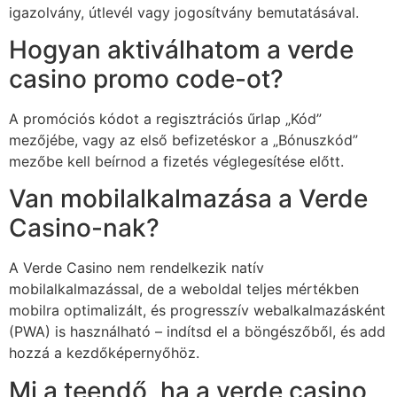
igazolvány, útlevél vagy jogosítvány bemutatásával.
Hogyan aktiválhatom a verde
casino promo code-ot?
A promóciós kódot a regisztrációs űrlap „Kód”
mezőjébe, vagy az első befizetéskor a „Bónuszkód”
mezőbe kell beírnod a fizetés véglegesítése előtt.
Van mobilalkalmazása a Verde
Casino-nak?
A Verde Casino nem rendelkezik natív
mobilalkalmazással, de a weboldal teljes mértékben
mobilra optimalizált, és progresszív webalkalmazásként
(PWA) is használható – indítsd el a böngészőből, és add
hozzá a kezdőképernyőhöz.
Mi a teendő, ha a verde casino