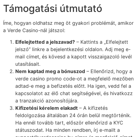
Támogatási útmutató
Íme, hogyan oldhatsz meg öt gyakori problémát, amikor
a Verde Casino-nál játszol:
Elfelejtetted a jelszavad?
– Kattints a „Elfelejtett
jelszó” linkre a bejelentkezési oldalon. Adj meg e-
mail címet, és kövesd a kapott visszaigazoló levél
utasításait.
Nem kaptad meg a bónuszod
– Ellenőrizd, hogy a
verde casino promo code-ot a megfelelő mezőben
adtad-e meg a befizetés előtt. Ha igen, vedd fel a
kapcsolatot az élő chat segítségével, és hivatkozz
a tranzakció azonosítójára.
Kifizetési kérelem elakadt
– A kifizetés
feldolgozása általában 24 órán belül megtörténik.
Ha ennél tovább tart, először ellenőrizd a KYC
státuszodat. Ha minden rendben, írj e-mailt a