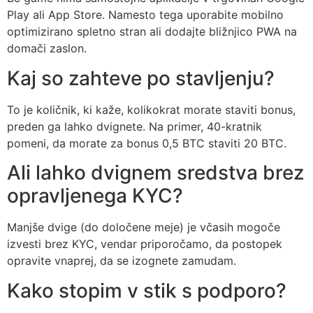
Play ali App Store. Namesto tega uporabite mobilno
optimizirano spletno stran ali dodajte bližnjico PWA na
domači zaslon.
Kaj so zahteve po stavljenju?
To je količnik, ki kaže, kolikokrat morate staviti bonus,
preden ga lahko dvignete. Na primer, 40-kratnik
pomeni, da morate za bonus 0,5 BTC staviti 20 BTC.
Ali lahko dvignem sredstva brez
opravljenega KYC?
Manjše dvige (do določene meje) je včasih mogoče
izvesti brez KYC, vendar priporočamo, da postopek
opravite vnaprej, da se izognete zamudam.
Kako stopim v stik s podporo?