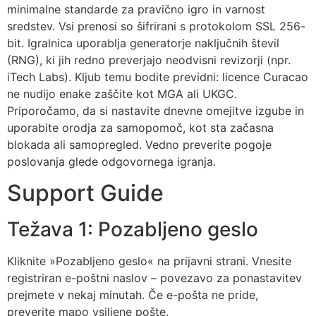
minimalne standarde za pravično igro in varnost
sredstev. Vsi prenosi so šifrirani s protokolom SSL 256-
bit. Igralnica uporablja generatorje naključnih števil
(RNG), ki jih redno preverjajo neodvisni revizorji (npr.
iTech Labs). Kljub temu bodite previdni: licence Curacao
ne nudijo enake zaščite kot MGA ali UKGC.
Priporočamo, da si nastavite dnevne omejitve izgube in
uporabite orodja za samopomoč, kot sta začasna
blokada ali samopregled. Vedno preverite pogoje
poslovanja glede odgovornega igranja.
Support Guide
Težava 1: Pozabljeno geslo
Kliknite »Pozabljeno geslo« na prijavni strani. Vnesite
registriran e-poštni naslov – povezavo za ponastavitev
prejmete v nekaj minutah. Če e-pošta ne pride,
preverite mapo vsiljene pošte.