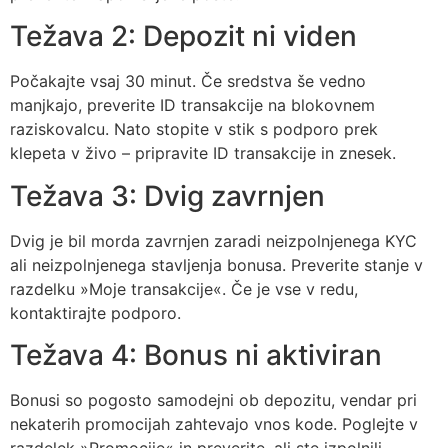
Težava 2: Depozit ni viden
Počakajte vsaj 30 minut. Če sredstva še vedno
manjkajo, preverite ID transakcije na blokovnem
raziskovalcu. Nato stopite v stik s podporo prek
klepeta v živo – pripravite ID transakcije in znesek.
Težava 3: Dvig zavrnjen
Dvig je bil morda zavrnjen zaradi neizpolnjenega KYC
ali neizpolnjenega stavljenja bonusa. Preverite stanje v
razdelku »Moje transakcije«. Če je vse v redu,
kontaktirajte podporo.
Težava 4: Bonus ni aktiviran
Bonusi so pogosto samodejni ob depozitu, vendar pri
nekaterih promocijah zahtevajo vnos kode. Poglejte v