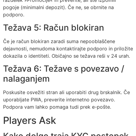
razdelek »Promocije« in preverite, ali ste izpolnili
pogoje (minimalni depozit). Če ne, se obrnite na
podporo.
Težava 5: Račun blokiran
Če je račun blokiran zaradi suma nepooblaščene
dejavnosti, nemudoma kontaktirajte podporo in priložite
dokazila o identiteti. Običajno se težava reši v 24 urah.
Težava 6: Težave s povezavo /
nalaganjem
Poskusite osvežiti stran ali uporabiti drug brskalnik. Če
uporabljate PWA, preverite internetno povezavo.
Podpora vam lahko pomaga tudi prek e-pošte.
Players Ask