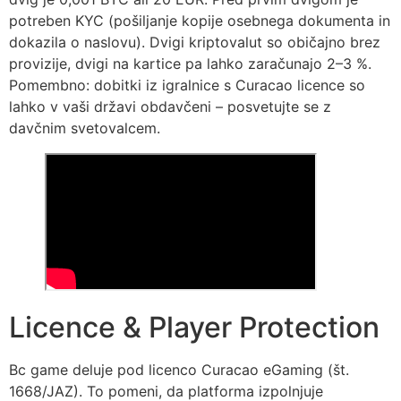
potreben KYC (pošiljanje kopije osebnega dokumenta in
dokazila o naslovu). Dvigi kriptovalut so običajno brez
provizije, dvigi na kartice pa lahko zaračunajo 2–3 %.
Pomembno: dobitki iz igralnice s Curacao licence so
lahko v vaši državi obdavčeni – posvetujte se z
davčnim svetovalcem.
Licence & Player Protection
Bc game deluje pod licenco Curacao eGaming (št.
1668/JAZ). To pomeni, da platforma izpolnjuje