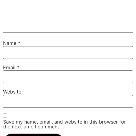
Name
*
Email
*
Website
Save my name, email, and website in this browser for
the next time I comment.