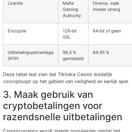
Licentie
Malta
Diverse, vaak
Gaming
minder streng
Authority
Encryptie
128‑bit
64‑bit of geen
SSL
Uitbetalingspercentage
96,5 %
94‑95 %
(RTP)
gemiddeld
Deze tabel laat zien dat Tikitaka Casino duidelijk
vooroploopt op het gebied van veiligheid en eerlijk spel.
3. Maak gebruik van
cryptobetalingen voor
razendsnelle uitbetalingen
Cryptocurrency wordt steeds populairder omdat het