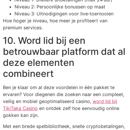
Niveau 2: Persoonlijke bonussen op maat
Niveau 3: Uitnodigingen voor live‑toernooien
Hoe hoger je niveau, hoe meer je profiteert van
premium services.
10. Word lid bij een
betrouwbaar platform dat al
deze elementen
combineert
Ben je klaar om al deze voordelen in één pakket te
ervaren? Voor diegenen die zoeken naar een compleet,
veilig en mobiel geoptimaliseerd casino,
word lid bij
TikiTaka Casino
en ontdek zelf hoe eenvoudig online
gokken kan zijn.
Met een brede spelbibliotheek, snelle cryptobetalingen,