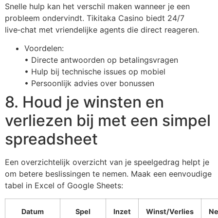
Snelle hulp kan het verschil maken wanneer je een
probleem ondervindt. Tikitaka Casino biedt 24/7
live‑chat met vriendelijke agents die direct reageren.
Voordelen:
• Directe antwoorden op betalingsvragen
• Hulp bij technische issues op mobiel
• Persoonlijk advies over bonussen
8. Houd je winsten en
verliezen bij met een simpel
spreadsheet
Een overzichtelijk overzicht van je speelgedrag helpt je
om betere beslissingen te nemen. Maak een eenvoudige
tabel in Excel of Google Sheets:
Datum
Spel
Inzet
Winst/Verlies
Ne