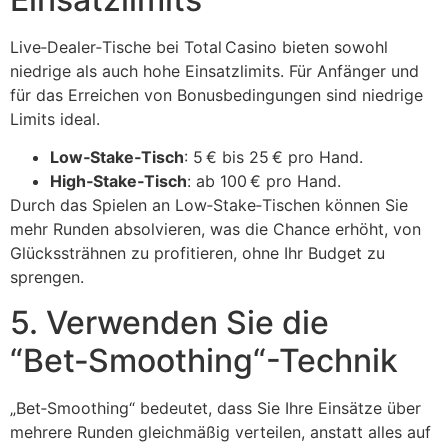
Live‑Dealer‑Tische bei Total Casino bieten sowohl
niedrige als auch hohe Einsatzlimits. Für Anfänger und
für das Erreichen von Bonusbedingungen sind niedrige
Limits ideal.
Low‑Stake‑Tisch
: 5 € bis 25 € pro Hand.
High‑Stake‑Tisch
: ab 100 € pro Hand.
Durch das Spielen an Low‑Stake‑Tischen können Sie
mehr Runden absolvieren, was die Chance erhöht, von
Glückssträhnen zu profitieren, ohne Ihr Budget zu
sprengen.
5. Verwenden Sie die
“Bet‑Smoothing“-Technik
„Bet‑Smoothing“ bedeutet, dass Sie Ihre Einsätze über
mehrere Runden gleichmäßig verteilen, anstatt alles auf