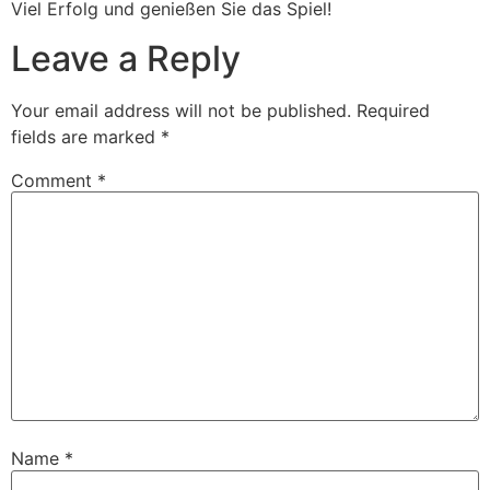
Viel Erfolg und genießen Sie das Spiel!
Leave a Reply
Your email address will not be published.
Required
fields are marked
*
Comment
*
Name
*