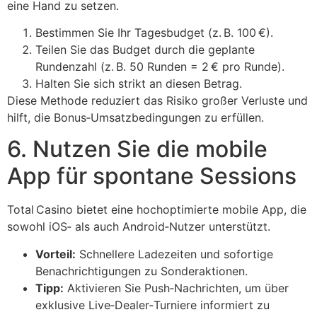
eine Hand zu setzen.
Bestimmen Sie Ihr Tagesbudget (z. B. 100 €).
Teilen Sie das Budget durch die geplante
Rundenzahl (z. B. 50 Runden = 2 € pro Runde).
Halten Sie sich strikt an diesen Betrag.
Diese Methode reduziert das Risiko großer Verluste und
hilft, die Bonus‑Umsatzbedingungen zu erfüllen.
6. Nutzen Sie die mobile
App für spontane Sessions
Total Casino bietet eine hochoptimierte mobile App, die
sowohl iOS‑ als auch Android‑Nutzer unterstützt.
Vorteil:
Schnellere Ladezeiten und sofortige
Benachrichtigungen zu Sonderaktionen.
Tipp:
Aktivieren Sie Push‑Nachrichten, um über
exklusive Live‑Dealer‑Turniere informiert zu