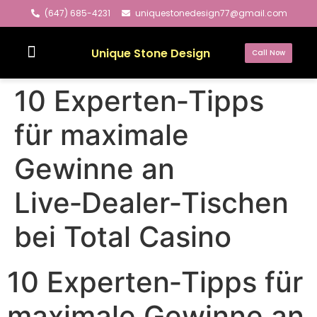
(647) 685-4231
uniquestonedesign77@gmail.com
Unique Stone Design
Call Now
10 Experten‑Tipps
für maximale
Gewinne an
Live‑Dealer‑Tischen
bei Total Casino
10 Experten‑Tipps für
maximale Gewinne an