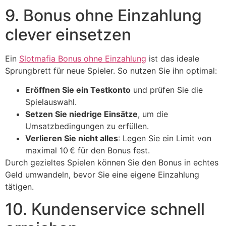
9. Bonus ohne Einzahlung
clever einsetzen
Ein
Slotmafia Bonus ohne Einzahlung
ist das ideale
Sprungbrett für neue Spieler. So nutzen Sie ihn optimal:
Eröffnen Sie ein Testkonto
und prüfen Sie die
Spielauswahl.
Setzen Sie niedrige Einsätze
, um die
Umsatzbedingungen zu erfüllen.
Verlieren Sie nicht alles
: Legen Sie ein Limit von
maximal 10 € für den Bonus fest.
Durch gezieltes Spielen können Sie den Bonus in echtes
Geld umwandeln, bevor Sie eine eigene Einzahlung
tätigen.
10. Kundenservice schnell