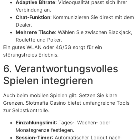
Adaptive Bitrate
: Videoqualität passt sich Ihrer
Verbindung an.
Chat‑Funktion
: Kommunizieren Sie direkt mit dem
Dealer.
Mehrere Tische
: Wählen Sie zwischen Blackjack,
Roulette und Poker.
Ein gutes WLAN oder 4G/5G sorgt für ein
störungsfreies Erlebnis.
6. Verantwortungsvolles
Spielen integrieren
Auch beim mobilen Spielen gilt: Setzen Sie klare
Grenzen. Slotmafia Casino bietet umfangreiche Tools
zur Selbstkontrolle.
Einzahlungslimit
: Tages‑, Wochen‑ oder
Monatsgrenze festlegen.
Session‑Timer
: Automatischer Logout nach