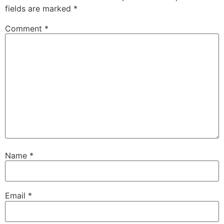
fields are marked
*
Comment
*
Name
*
Email
*