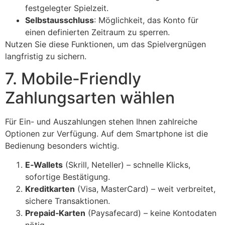
festgelegter Spielzeit.
Selbstausschluss
: Möglichkeit, das Konto für
einen definierten Zeitraum zu sperren.
Nutzen Sie diese Funktionen, um das Spielvergnügen
langfristig zu sichern.
7. Mobile‑Friendly
Zahlungsarten wählen
Für Ein- und Auszahlungen stehen Ihnen zahlreiche
Optionen zur Verfügung. Auf dem Smartphone ist die
Bedienung besonders wichtig.
E‑Wallets
(Skrill, Neteller) – schnelle Klicks,
sofortige Bestätigung.
Kreditkarten
(Visa, MasterCard) – weit verbreitet,
sichere Transaktionen.
Prepaid‑Karten
(Paysafecard) – keine Kontodaten