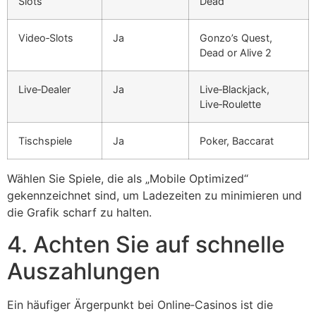
Slots
Dead
Video‑Slots
Ja
Gonzo’s Quest,
Dead or Alive 2
Live‑Dealer
Ja
Live‑Blackjack,
Live‑Roulette
Tischspiele
Ja
Poker, Baccarat
Wählen Sie Spiele, die als „Mobile Optimized“
gekennzeichnet sind, um Ladezeiten zu minimieren und
die Grafik scharf zu halten.
4. Achten Sie auf schnelle
Auszahlungen
Ein häufiger Ärgerpunkt bei Online‑Casinos ist die