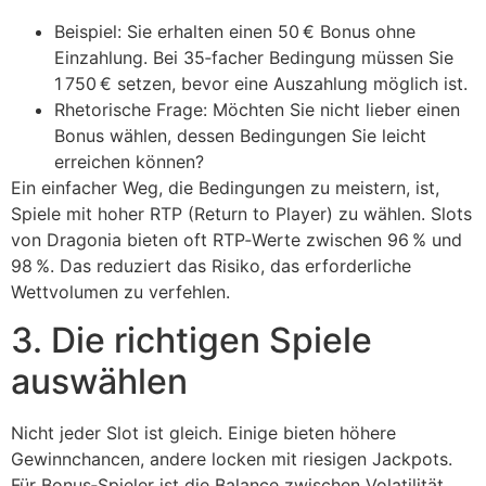
Beispiel: Sie erhalten einen 50 € Bonus ohne
Einzahlung. Bei 35‑facher Bedingung müssen Sie
1 750 € setzen, bevor eine Auszahlung möglich ist.
Rhetorische Frage: Möchten Sie nicht lieber einen
Bonus wählen, dessen Bedingungen Sie leicht
erreichen können?
Ein einfacher Weg, die Bedingungen zu meistern, ist,
Spiele mit hoher RTP (Return to Player) zu wählen. Slots
von Dragonia bieten oft RTP‑Werte zwischen 96 % und
98 %. Das reduziert das Risiko, das erforderliche
Wettvolumen zu verfehlen.
3. Die richtigen Spiele
auswählen
Nicht jeder Slot ist gleich. Einige bieten höhere
Gewinnchancen, andere locken mit riesigen Jackpots.
Für Bonus‑Spieler ist die Balance zwischen Volatilität