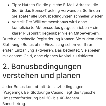
Tipp: Nutzen Sie die gleiche E‑Mail-Adresse, die
Sie für das Bonus‑Tracking verwenden. So finden
Sie später alle Bonusbedingungen schneller wieder.
Vorteil: Der Willkommensbonus wird ohne
komplizierte Aktionscodes gutgeschrieben – ein
klarer Pluspunkt gegenüber vielen Mitbewerbern.
Durch die schnelle Registrierung können Sie zudem den
Slotlounge Bonus ohne Einzahlung schon vor Ihrer
ersten Einzahlung aktivieren. Das bedeutet: Sie spielen
mit echtem Geld, ohne eigenes Kapital zu riskieren.
2. Bonusbedingungen
verstehen und planen
Jeder Bonus kommt mit Umsatzbedingungen
(Wagering). Bei Slotlounge Casino liegt die typische
Umsatzanforderung bei 30‑ bis 40‑fachem
Bonusbetrag.