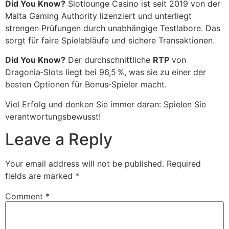
Did You Know?
Slotlounge Casino ist seit 2019 von der
Malta Gaming Authority lizenziert und unterliegt
strengen Prüfungen durch unabhängige Testlabore. Das
sorgt für faire Spielabläufe und sichere Transaktionen.
Did You Know?
Der durchschnittliche
RTP
von
Dragonia‑Slots liegt bei 96,5 %, was sie zu einer der
besten Optionen für Bonus‑Spieler macht.
Viel Erfolg und denken Sie immer daran: Spielen Sie
verantwortungsbewusst!
Leave a Reply
Your email address will not be published.
Required
fields are marked
*
Comment
*