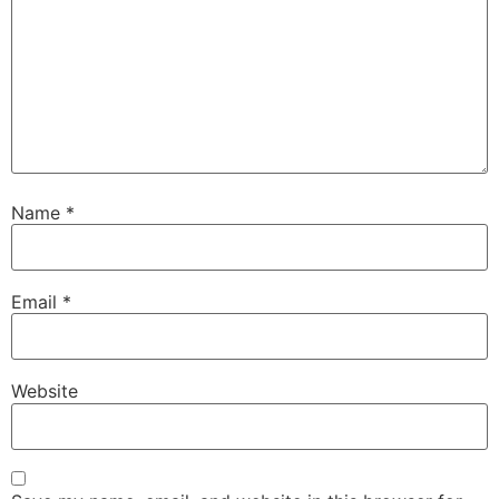
Name
*
Email
*
Website