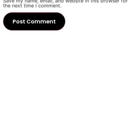
Save my name, email, and website in this browser for
the next time I comment.