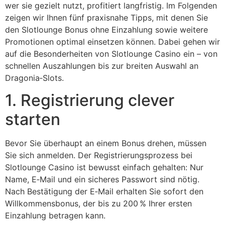
wer sie gezielt nutzt, profitiert langfristig. Im Folgenden
zeigen wir Ihnen fünf praxisnahe Tipps, mit denen Sie
den Slotlounge Bonus ohne Einzahlung sowie weitere
Promotionen optimal einsetzen können. Dabei gehen wir
auf die Besonderheiten von Slotlounge Casino ein – von
schnellen Auszahlungen bis zur breiten Auswahl an
Dragonia‑Slots.
1. Registrierung clever
starten
Bevor Sie überhaupt an einem Bonus drehen, müssen
Sie sich anmelden. Der Registrierungsprozess bei
Slotlounge Casino ist bewusst einfach gehalten: Nur
Name, E‑Mail und ein sicheres Passwort sind nötig.
Nach Bestätigung der E‑Mail erhalten Sie sofort den
Willkommensbonus, der bis zu 200 % Ihrer ersten
Einzahlung betragen kann.