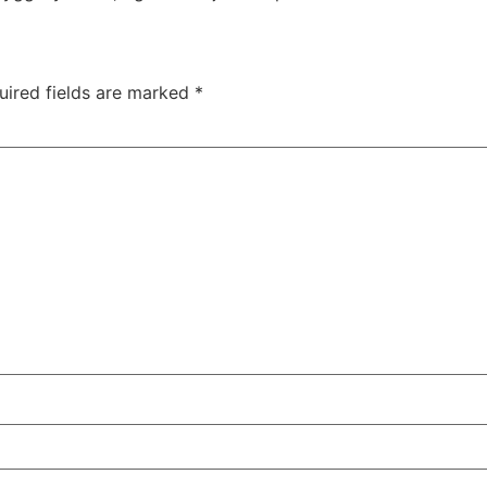
uired fields are marked
*