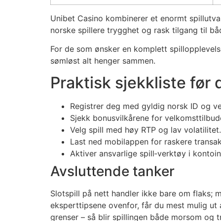
Unibet Casino kombinerer et enormt spillutva
norske spillere trygghet og rask tilgang til b
For de som ønsker en komplett spillopplevels
sømløst alt henger sammen.
Praktisk sjekkliste før
Registrer deg med gyldig norsk ID og ve
Sjekk bonusvilkårene for velkomsttilbud
Velg spill med høy RTP og lav volatilitet.
Last ned mobilappen for raskere transak
Aktiver ansvarlige spill‑verktøy i kontoin
Avsluttende tanker
Slotspill på nett handler ikke bare om flaks
eksperttipsene ovenfor, får du mest mulig ut av
grenser – så blir spillingen både morsom og tr