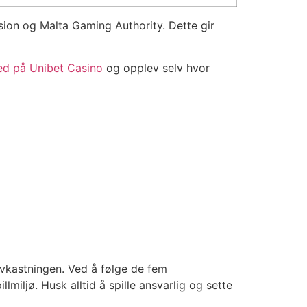
sion og Malta Gaming Authority. Dette gir
ed på Unibet Casino
og opplev selv hvor
avkastningen. Ved å følge de fem
lmiljø. Husk alltid å spille ansvarlig og sette