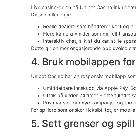
Live casino‑delen på Unibet Casino inkluderer 
Disse spillene gir:
Reelle dealere som håndterer kort og hjul
Flere kamera‑vinkler som gir full transpa
Interaktiv chat, slik at du kan stille spør
Dette gir en mer engasjerende opplevelse enn
4. Bruk mobilappen for 
Unibet Casino har en responsiv mobilapp som
Umiddelbare innskudd via Apple Pay, Goo
Uttak på under 24 timer – ofte fullført
Push‑varsler om nye kampanjer og turne
For spillere som ønsker fleksibilitet, er mob
5. Sett grenser og spill