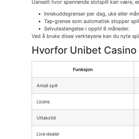
Uansett hvor spennende slotspill kan være, er d
Innskuddsgrenser per dag, uke eller må
Tap‑grense som automatisk stopper spill
Selvutestengelse i opptil 6 måneder.
Ved å bruke disse verktøyene kan du nyte spi
Hvorfor Unibet Casino e
Funksjon
Antall spill
Licens
Uttakstid
Live‑dealer