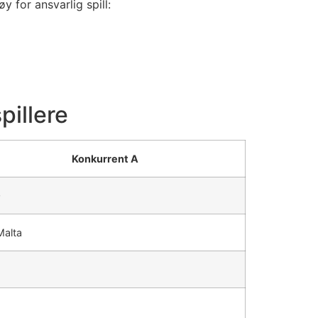
y for ansvarlig spill:
pillere
Konkurrent A
0
Malta