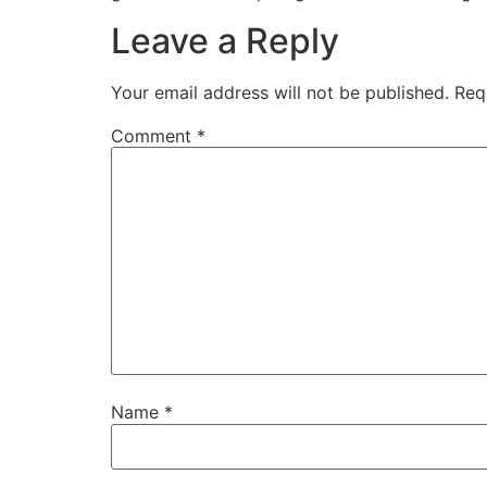
Leave a Reply
Your email address will not be published.
Req
Comment
*
Name
*