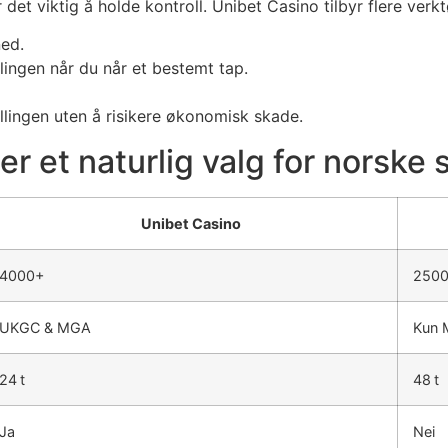
et viktig å holde kontroll. Unibet Casino tilbyr flere verktø
ned.
ingen når du når et bestemt tap.
llingen uten å risikere økonomisk skade.
r et naturlig valg for norske s
Unibet Casino
4000+
250
UKGC & MGA
Kun 
24 t
48 t
Ja
Nei