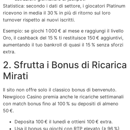
Statistica: secondo i dati di settore, i giocatori Platinum
ricevono in media il 30 % in più di ritorno sul loro
turnover rispetto ai nuovi iscritti.
Esempio: se giochi 1 000 € al mese e raggiungi il livello
Oro, il cashback del 15 % ti restituisce 150 € aggiuntivi,
aumentando il tuo bankroll di quasi il 15 % senza sforzi
extra.
2. Sfrutta i Bonus di Ricarica
Mirati
Il sito non offre solo il classico bonus di benvenuto.
Newgioco Casino premia anche le ricariche settimanali
con match bonus fino al 100 % su depositi di almeno
50 €.
Deposita 100 € il lunedì e ottieni 100 € extra.
Usa il bonus su giochi con RTP elevato (≥ 96 %)