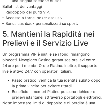
una singola sessione di slot.
Bullet list dei vantaggi
– Raddoppio dei punti VIP.
– Accesso a tornei poker esclusivi.
– Bonus cashback personalizzati su sport.
5. Mantieni la Rapidità nei
Prelievi e il Servizio Live
Un programma VIP è inutile se i fondi rimangono
bloccati. Newgioco Casino garantisce prelievi entro
24 ore per i membri Oro e Platino. Inoltre, il supporto
live è attivo 24/7 con operatori italiani.
Passo pratico: verifica la tua identità subito dopo
la prima vincita per evitare ritardi.
Beneficio: i membri Platino possono richiedere
prelievi istantanei attraverso portafogli elettronici.
Nota: impostare limiti di deposito e di perdita è una