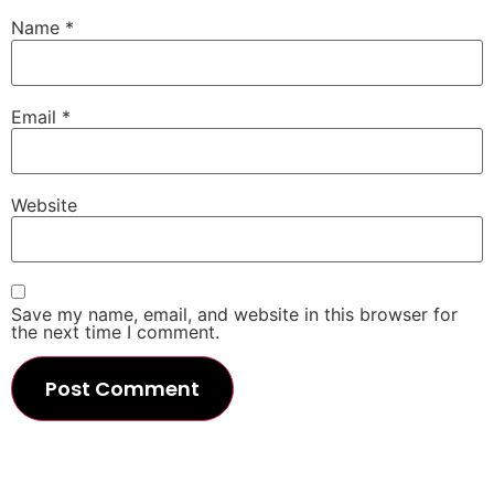
Name
*
Email
*
Website
Save my name, email, and website in this browser for
the next time I comment.