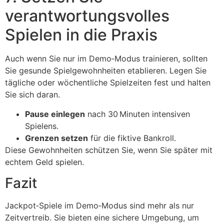
verantwortungsvolles
Spielen in die Praxis
Auch wenn Sie nur im Demo‑Modus trainieren, sollten
Sie gesunde Spielgewohnheiten etablieren. Legen Sie
tägliche oder wöchentliche Spielzeiten fest und halten
Sie sich daran.
Pause einlegen
nach 30 Minuten intensiven
Spielens.
Grenzen setzen
für die fiktive Bankroll.
Diese Gewohnheiten schützen Sie, wenn Sie später mit
echtem Geld spielen.
Fazit
Jackpot‑Spiele im Demo‑Modus sind mehr als nur
Zeitvertreib. Sie bieten eine sichere Umgebung, um