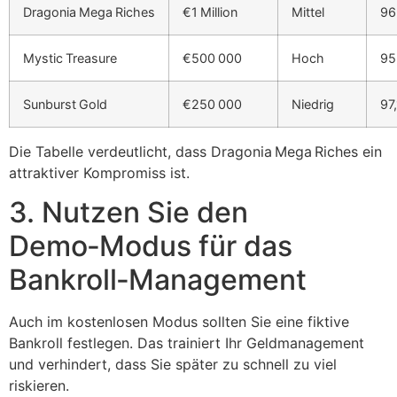
Dragonia Mega Riches
€1 Million
Mittel
96
Mystic Treasure
€500 000
Hoch
95
Sunburst Gold
€250 000
Niedrig
97
Die Tabelle verdeutlicht, dass Dragonia Mega Riches ein
attraktiver Kompromiss ist.
3. Nutzen Sie den
Demo‑Modus für das
Bankroll‑Management
Auch im kostenlosen Modus sollten Sie eine fiktive
Bankroll festlegen. Das trainiert Ihr Geldmanagement
und verhindert, dass Sie später zu schnell zu viel
riskieren.