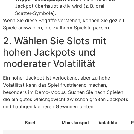
Jackpot überhaupt aktiv wird (z. B. drei
Scatter‑Symbole).
Wenn Sie diese Begriffe verstehen, können Sie gezielt
Spiele auswählen, die zu Ihrem Spielstil passen.
2. Wählen Sie Slots mit
hohen Jackpots und
moderater Volatilität
Ein hoher Jackpot ist verlockend, aber zu hohe
Volatilität kann das Spiel frustrierend machen,
besonders im Demo‑Modus. Suchen Sie nach Spielen,
die ein gutes Gleichgewicht zwischen großen Jackpots
und häufigen kleineren Gewinnen bieten.
Spiel
Max‑Jackpot
Volatilität
R