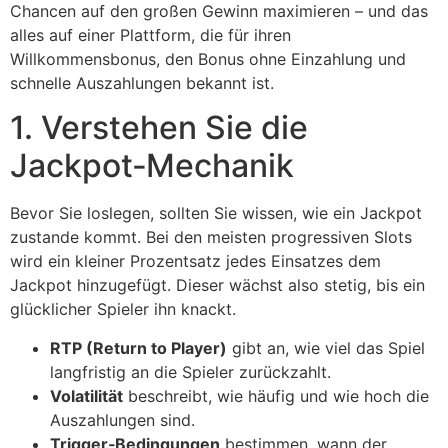
Chancen auf den großen Gewinn maximieren – und das
alles auf einer Plattform, die für ihren
Willkommensbonus, den Bonus ohne Einzahlung und
schnelle Auszahlungen bekannt ist.
1. Verstehen Sie die
Jackpot‑Mechanik
Bevor Sie loslegen, sollten Sie wissen, wie ein Jackpot
zustande kommt. Bei den meisten progressiven Slots
wird ein kleiner Prozentsatz jedes Einsatzes dem
Jackpot hinzugefügt. Dieser wächst also stetig, bis ein
glücklicher Spieler ihn knackt.
RTP (Return to Player)
gibt an, wie viel das Spiel
langfristig an die Spieler zurückzahlt.
Volatilität
beschreibt, wie häufig und wie hoch die
Auszahlungen sind.
Trigger‑Bedingungen
bestimmen, wann der