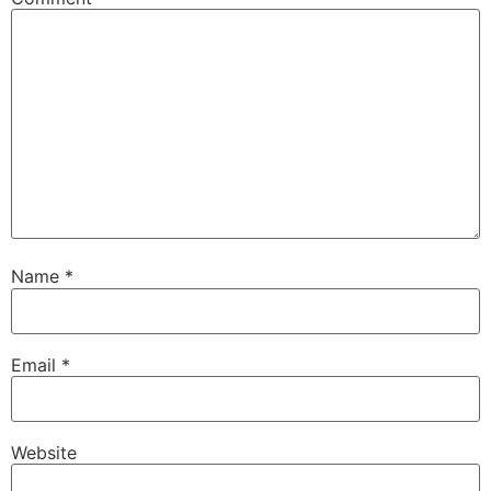
Name
*
Email
*
Website