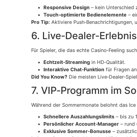
Responsive Design
– kein Unterschied 
Touch‑optimierte Bedienelemente
– ei
Pro Tip:
Aktiviere Push‑Benachrichtigungen, u
6. Live‑Dealer‑Erlebnis
Für Spieler, die das echte Casino‑Feeling such
Echtzeit‑Streaming
in HD‑Qualität.
Interaktive Chat‑Funktion
für Fragen an
Did You Know?
Die meisten Live‑Dealer‑Spie
7. VIP‑Programm im So
Während der Sommermonate belohnt das Ice Fi
Schnellere Auszahlungslimits
– bis zu 
Persönlicher Account‑Manager
– rund 
Exklusive Sommer‑Bonusse
– zusätzli