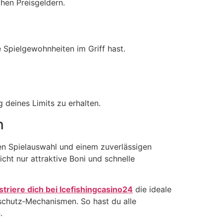
hen Preisgeldern.
e Spielgewohnheiten im Griff hast.
deines Limits zu erhalten.
n
gen Spielauswahl und einem zuverlässigen
cht nur attraktive Boni und schnelle
striere dich bei Icefishingcasino24
die ideale
schutz‑Mechanismen. So hast du alle
.