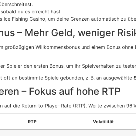
überschreitest.
sobald du es erreicht hast.
es Ice Fishing Casino, um deine Grenzen automatisch zu üb
us – Mehr Geld, weniger Risi
inem großzügigen Willkommensbonus und einem Bonus ohne E
er Spieler den ersten Bonus, um ihr Spielverhalten zu teste
t oft an bestimmte Spiele gebunden, z. B. an ausgewählte
S
ieren – Fokus auf hohe RTP
len auf die Return‑to‑Player‑Rate (RTP). Werte zwischen 96 
RTP
Volatilität