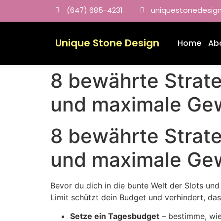
(647) 685-4231
uniquestonedesig
Unique Stone Design
Home
Ab
8 bewährte Strate
und maximale Gew
8 bewährte Strate
und maximale Gew
Bevor du dich in die bunte Welt der Slots und
Limit schützt dein Budget und verhindert, das
Setze ein Tagesbudget
– bestimme, wie