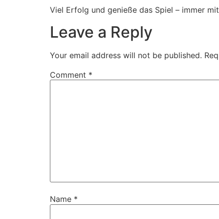
Viel Erfolg und genieße das Spiel – immer mi
Leave a Reply
Your email address will not be published.
Req
Comment
*
Name
*