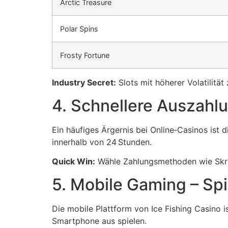
Arctic Treasure
Polar Spins
Frosty Fortune
Industry Secret:
Slots mit höherer Volatilitä
4. Schnellere Auszahl
Ein häufiges Ärgernis bei Online‑Casinos ist 
innerhalb von 24 Stunden.
Quick Win:
Wähle Zahlungsmethoden wie Skrill
5. Mobile Gaming – Spi
Die mobile Plattform von Ice Fishing Casino i
Smartphone aus spielen.