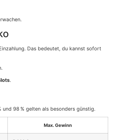
erwachen.
ko
inzahlung. Das bedeutet, du kannst sofort
n.
lots
.
% und 98 % gelten als besonders günstig.
Max. Gewinn