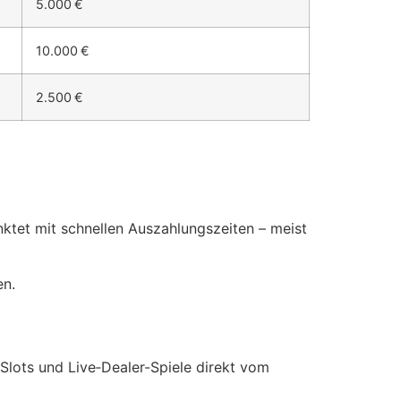
5.000 €
10.000 €
2.500 €
nktet mit schnellen Auszahlungszeiten – meist
en.
‑Slots und Live‑Dealer-Spiele direkt vom