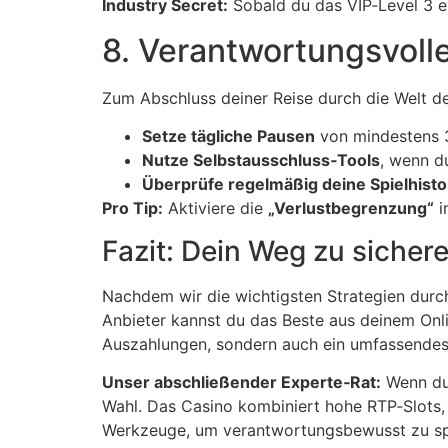
Industry Secret:
Sobald du das VIP‑Level 3 e
8. Verantwortungsvolles
Zum Abschluss deiner Reise durch die Welt des
Setze tägliche Pausen
von mindestens 3
Nutze Selbstausschluss‑Tools
, wenn du
Überprüfe regelmäßig deine Spielhisto
Pro Tip:
Aktiviere die
„Verlustbegrenzung“
i
Fazit: Dein Weg zu siche
Nachdem wir die wichtigsten Strategien durch
Anbieter kannst du das Beste aus deinem Onlin
Auszahlungen, sondern auch ein umfassendes 
Unser abschließender Experte‑Rat:
Wenn du 
Wahl. Das Casino kombiniert hohe RTP‑Slots,
Werkzeuge, um verantwortungsbewusst zu spi