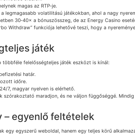
melynek magas az RTP-je.
a legmagasabb volatilitású játékokban, ahol a nagy nyer
setben 30‑40× a bónuszösszeg, de az Energy Casino eseté
o Withdraw” funkciója lehetővé teszi, hogy a nyereményeke
gteljes játék
többféle felelősségteljes játék eszközt is kínál:
befizetési határ.
ozott időre.
24/7, magyar nyelven is elérhető.
k szórakoztató maradjon, és ne váljon függőséggé. Mindig 
 – egyenlő feltételek
k egy egyszerű weboldal, hanem egy teljes körű alkalmazá