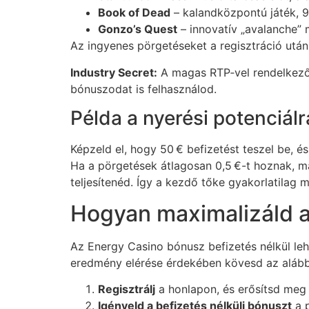
Book of Dead
– kalandközpontú játék, 9
Gonzo’s Quest
– innovatív „avalanche”
Az ingyenes pörgetéseket a regisztráció után
Industry Secret:
A magas RTP‑vel rendelkező s
bónuszodat is felhasználod.
Példa a nyerési potenciálr
Képzeld el, hogy 50 € befizetést teszel be, 
Ha a pörgetések átlagosan 0,5 €-t hoznak, m
teljesítenéd. Így a kezdő tőke gyakorlatilag
Hogyan maximalizáld a
Az Energy Casino bónusz befizetés nélkül leh
eredmény elérése érdekében kövesd az alább
Regisztrálj
a honlapon, és erősítsd meg 
Igényeld a befizetés nélküli bónuszt
a p