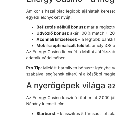
Amikor a hazai piac legjobb ajánlatait keres
egyedi előnyöket nyújt:
Befizetés nélküli bónusz
már a regisztrá
Üdvözlő bónusz
akár 100 % match + 20
Azonnali kifizetések
– a legtöbb bankká
Mobilra optimalizált felület
, amely iOS 
Az Energy Casino licencét a Máltai Játéksza
adataik védelmében.
Pro Tip:
Mielőtt bármilyen bónuszt igénybe ve
szabályai segítenek elkerülni a későbbi megl
A nyerőgépek világa a
Az Energy Casino kaszinó több mint 2 000 ját
Néhány kiemelt cím:
Starburst
– klasszikus 5 tárcsás slot, al