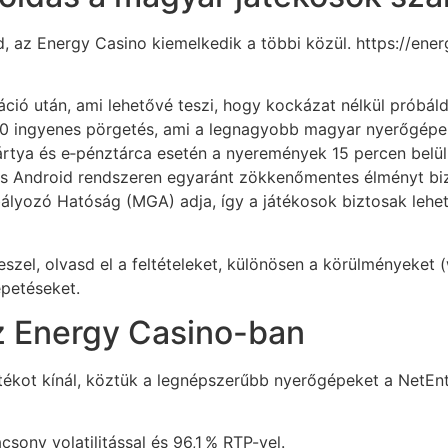
ed, az Energy Casino kiemelkedik a többi közül. https://en
ció után, ami lehetővé teszi, hogy kockázat nélkül próbáld 
0 ingyenes pörgetés, ami a legnagyobb magyar nyerőgépe
rtya és e‑pénztárca esetén a nyeremények 15 percen belül
és Android rendszeren egyaránt zökkenőmentes élményt biz
bályozó Hatóság (MGA) adja, így a játékosok biztosak lehe
szel, olvasd el a feltételeket, különösen a körülményeket 
epetéseket.
z Energy Casino-ban
ékot kínál, köztük a legnépszerűbb nyerőgépeket a NetEnt,
acsony volatilitással és 96,1 % RTP-vel.