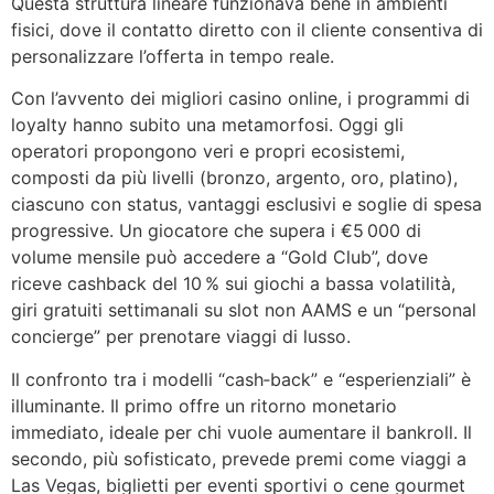
Questa struttura lineare funzionava bene in ambienti
fisici, dove il contatto diretto con il cliente consentiva di
personalizzare l’offerta in tempo reale.
Con l’avvento dei migliori casino online, i programmi di
loyalty hanno subito una metamorfosi. Oggi gli
operatori propongono veri e propri ecosistemi,
composti da più livelli (bronzo, argento, oro, platino),
ciascuno con status, vantaggi esclusivi e soglie di spesa
progressive. Un giocatore che supera i €5 000 di
volume mensile può accedere a “Gold Club”, dove
riceve cashback del 10 % sui giochi a bassa volatilità,
giri gratuiti settimanali su slot non AAMS e un “personal
concierge” per prenotare viaggi di lusso.
Il confronto tra i modelli “cash‑back” e “esperienziali” è
illuminante. Il primo offre un ritorno monetario
immediato, ideale per chi vuole aumentare il bankroll. Il
secondo, più sofisticato, prevede premi come viaggi a
Las Vegas, biglietti per eventi sportivi o cene gourmet