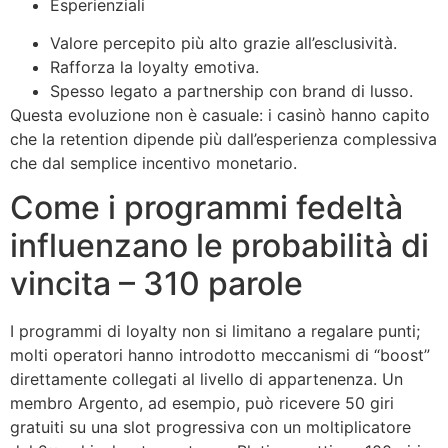
Esperienziali
Valore percepito più alto grazie all’esclusività.
Rafforza la loyalty emotiva.
Spesso legato a partnership con brand di lusso.
Questa evoluzione non è casuale: i casinò hanno capito
che la retention dipende più dall’esperienza complessiva
che dal semplice incentivo monetario.
Come i programmi fedeltà
influenzano le probabilità di
vincita – 310 parole
I programmi di loyalty non si limitano a regalare punti;
molti operatori hanno introdotto meccanismi di “boost”
direttamente collegati al livello di appartenenza. Un
membro Argento, ad esempio, può ricevere 50 giri
gratuiti su una slot progressiva con un moltiplicatore