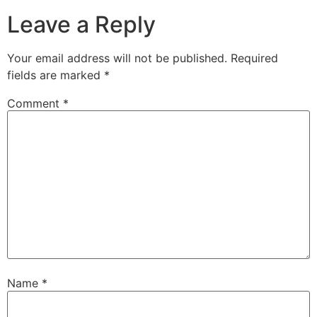
Leave a Reply
Your email address will not be published.
Required
fields are marked
*
Comment
*
Name
*