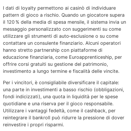
I dati di loyalty permettono ai casinò di individuare
pattern di gioco a rischio. Quando un giocatore supera
il 120 % della media di spesa mensile, il sistema invia un
messaggio personalizzato con suggerimenti su come
utilizzare gli strumenti di auto‑esclusione o su come
contattare un consulente finanziario. Alcuni operatori
hanno stretto partnership con piattaforme di
educazione finanziaria, come Euroapprenticeship, per
offrire corsi gratuiti su gestione del patrimonio,
investimento a lungo termine e fiscalità delle vincite.
Per i vincitori, è consigliabile diversificare il capitale:
una parte in investimenti a basso rischio (obbligazioni,
fondi indicizzati), una quota in liquidità per le spese
quotidiane e una riserva per il gioco responsabile.
Utilizzare i vantaggi fedeltà, come il cashback, per
reintegrare il bankroll può ridurre la pressione di dover
reinvestire i propri risparmi.