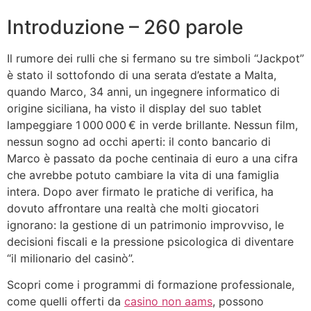
Introduzione – 260 parole
Il rumore dei rulli che si fermano su tre simboli “Jackpot”
è stato il sottofondo di una serata d’estate a Malta,
quando Marco, 34 anni, un ingegnere informatico di
origine siciliana, ha visto il display del suo tablet
lampeggiare 1 000 000 € in verde brillante. Nessun film,
nessun sogno ad occhi aperti: il conto bancario di
Marco è passato da poche centinaia di euro a una cifra
che avrebbe potuto cambiare la vita di una famiglia
intera. Dopo aver firmato le pratiche di verifica, ha
dovuto affrontare una realtà che molti giocatori
ignorano: la gestione di un patrimonio improvviso, le
decisioni fiscali e la pressione psicologica di diventare
“il milionario del casinò”.
Scopri come i programmi di formazione professionale,
come quelli offerti da
casino non aams
, possono