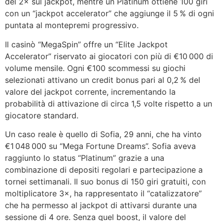
del 2× sul jackpot, mentre un Platinum ottiene 100 giri
con un “jackpot accelerator” che aggiunge il 5 % di ogni
puntata al montepremi progressivo.
Il casinò “MegaSpin” offre un “Elite Jackpot
Accelerator” riservato ai giocatori con più di €10 000 di
volume mensile. Ogni €100 scommessi su giochi
selezionati attivano un credit bonus pari al 0,2 % del
valore del jackpot corrente, incrementando la
probabilità di attivazione di circa 1,5 volte rispetto a un
giocatore standard.
Un caso reale è quello di Sofia, 29 anni, che ha vinto
€1 048 000 su “Mega Fortune Dreams”. Sofia aveva
raggiunto lo status “Platinum” grazie a una
combinazione di depositi regolari e partecipazione a
tornei settimanali. Il suo bonus di 150 giri gratuiti, con
moltiplicatore 3×, ha rappresentato il “catalizzatore”
che ha permesso al jackpot di attivarsi durante una
sessione di 4 ore. Senza quel boost, il valore del