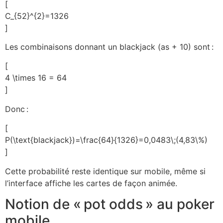
[
C_{52}^{2}=1326
]
Les combinaisons donnant un blackjack (as + 10) sont :
[
4 \times 16 = 64
]
Donc :
[
P(\text{blackjack})=\frac{64}{1326}=0,0483\;(4,83\%)
]
Cette probabilité reste identique sur mobile, même si
l’interface affiche les cartes de façon animée.
Notion de « pot odds » au poker
mobile