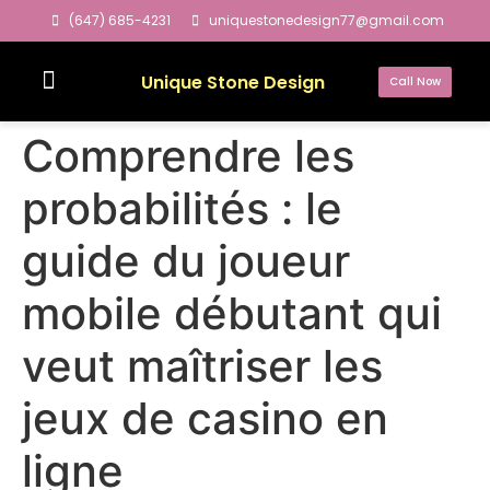
(647) 685-4231
uniquestonedesign77@gmail.com
Unique Stone Design
Call Now
Comprendre les
probabilités : le
guide du joueur
mobile débutant qui
veut maîtriser les
jeux de casino en
ligne