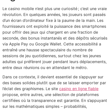
Le casino mobile n’est plus une curiosité ; c’est une vraie
révolution. En quelques années, les joueurs sont passés
d’un écran d’ordinateur fixe à la paume de la main. Les
fournisseurs ont exploité la puissance des smartphones
pour offrir des jeux qui chargent en une fraction de
seconde, des bonus instantanés et des dépôts sécurisés
via Apple Pay ou Google Wallet. Cette accessibilité a
entraîné une hausse spectaculaire du nombre de
sessions de jeu quotidiennes, surtout chez les jeunes
adultes qui préfèrent jouer pendant leurs déplacements,
entre deux réunions ou en attendant le métro.
Dans ce contexte, il devient essentiel de s’appuyer sur
des bases solides plutôt que de se laisser emporter par
l’éclat des graphismes. Le site
casino en ligne fiable
propose, entre autres, une sélection de plateformes
certifiées où la transparence est garantie. En s’appuyant
sur les mathématiques simples – probabilités,