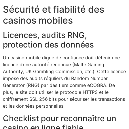
Sécurité et fiabilité des
casinos mobiles
Licences, audits RNG,
protection des données
Un casino mobile digne de confiance doit détenir une
licence d’une autorité reconnue (Malte Gaming
Authority, UK Gambling Commission, etc.). Cette licence
impose des audits réguliers du Random Number
Generator (RNG) par des tiers comme eCOGRA. De
plus, le site doit utiliser le protocole HTTPS et le
chiffrement SSL 256 bits pour sécuriser les transactions
et les données personnelles.
Checklist pour reconnaître un
casino en ligne fiable