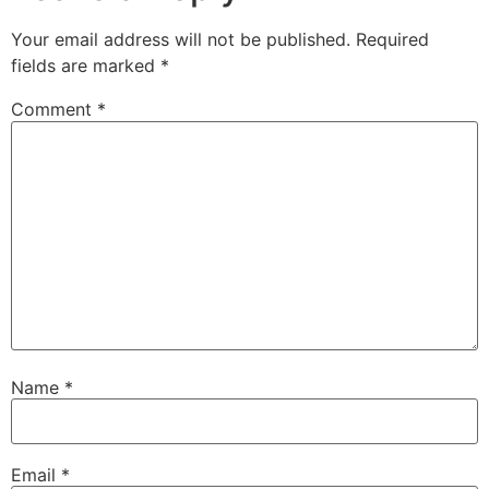
Your email address will not be published.
Required
fields are marked
*
Comment
*
Name
*
Email
*