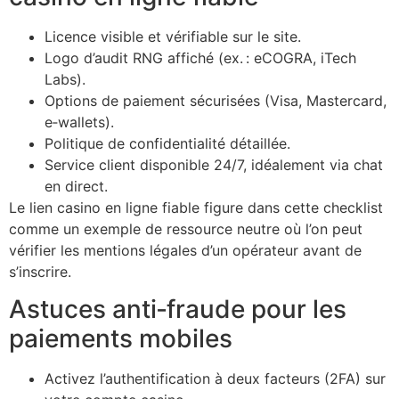
Licence visible et vérifiable sur le site.
Logo d’audit RNG affiché (ex. : eCOGRA, iTech
Labs).
Options de paiement sécurisées (Visa, Mastercard,
e‑wallets).
Politique de confidentialité détaillée.
Service client disponible 24/7, idéalement via chat
en direct.
Le lien casino en ligne fiable figure dans cette checklist
comme un exemple de ressource neutre où l’on peut
vérifier les mentions légales d’un opérateur avant de
s’inscrire.
Astuces anti‑fraude pour les
paiements mobiles
Activez l’authentification à deux facteurs (2FA) sur