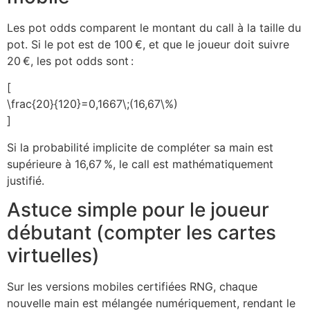
Les pot odds comparent le montant du call à la taille du
pot. Si le pot est de 100 €, et que le joueur doit suivre
20 €, les pot odds sont :
[
\frac{20}{120}=0,1667\;(16,67\%)
]
Si la probabilité implicite de compléter sa main est
supérieure à 16,67 %, le call est mathématiquement
justifié.
Astuce simple pour le joueur
débutant (compter les cartes
virtuelles)
Sur les versions mobiles certifiées RNG, chaque
nouvelle main est mélangée numériquement, rendant le