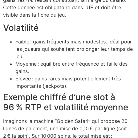
Cette donnée est obligatoire dans l’UE et doit être
visible dans la fiche du jeu.
Volatilité
Faible : gains fréquents mais modestes. Idéal pour
les joueurs qui souhaitent prolonger leur temps de
jeu.
Moyenne : équilibre entre fréquence et taille des
gains.
Élevée : gains rares mais potentiellement très
importants (jackpots).
Exemple chiffré d’une slot à
96 % RTP et volatilité moyenne
Imaginons la machine “Golden Safari” qui propose 20
lignes de paiement, une mise de 0,10 € par ligne (soit
2 € la spin). Sur 10 000 spins, le total misé est :