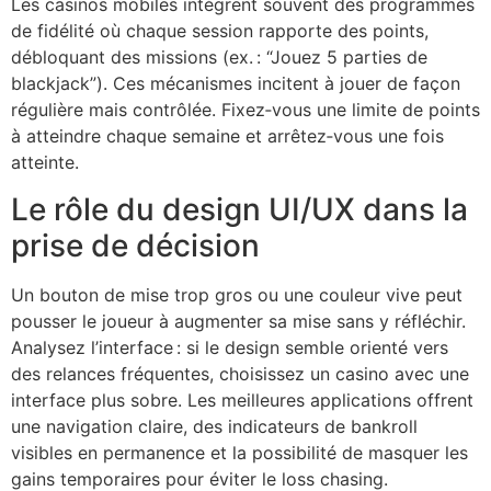
Les casinos mobiles intègrent souvent des programmes
de fidélité où chaque session rapporte des points,
débloquant des missions (ex. : “Jouez 5 parties de
blackjack”). Ces mécanismes incitent à jouer de façon
régulière mais contrôlée. Fixez‑vous une limite de points
à atteindre chaque semaine et arrêtez‑vous une fois
atteinte.
Le rôle du design UI/UX dans la
prise de décision
Un bouton de mise trop gros ou une couleur vive peut
pousser le joueur à augmenter sa mise sans y réfléchir.
Analysez l’interface : si le design semble orienté vers
des relances fréquentes, choisissez un casino avec une
interface plus sobre. Les meilleures applications offrent
une navigation claire, des indicateurs de bankroll
visibles en permanence et la possibilité de masquer les
gains temporaires pour éviter le loss chasing.