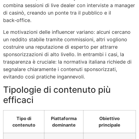
combina sessioni di live dealer con interviste a manager
di casinò, creando un ponte tra il pubblico e il
back‑office.
Le motivazioni delle influencer variano: alcuni cercano
un reddito stabile tramite commissioni, altri vogliono
costruire una reputazione di esperto per attrarre
sponsorizzazioni di alto livello. In entrambi i casi, la
trasparenza è cruciale: la normativa italiana richiede di
segnalare chiaramente i contenuti sponsorizzati,
evitando così pratiche ingannevoli.
Tipologie di contenuto più
efficaci
Tipo di
Piattaforma
Obiettivo
contenuto
dominante
principale