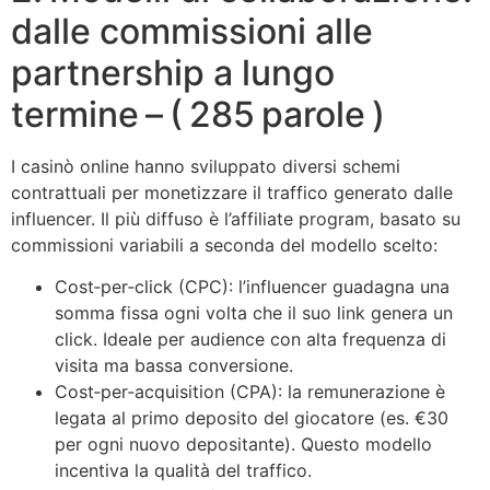
dalle commissioni alle
partnership a lungo
termine – ( 285 parole )
I casinò online hanno sviluppato diversi schemi
contrattuali per monetizzare il traffico generato dalle
influencer. Il più diffuso è l’affiliate program, basato su
commissioni variabili a seconda del modello scelto:
Cost‑per‑click (CPC): l’influencer guadagna una
somma fissa ogni volta che il suo link genera un
click. Ideale per audience con alta frequenza di
visita ma bassa conversione.
Cost‑per‑acquisition (CPA): la remunerazione è
legata al primo deposito del giocatore (es. €30
per ogni nuovo depositante). Questo modello
incentiva la qualità del traffico.