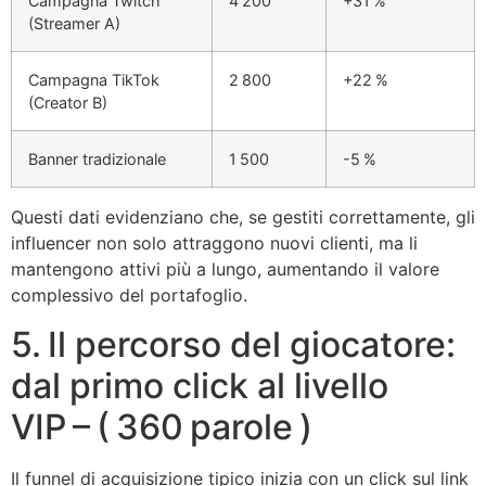
Campagna Twitch
4 200
+31 %
(Streamer A)
Campagna TikTok
2 800
+22 %
(Creator B)
Banner tradizionale
1 500
-5 %
Questi dati evidenziano che, se gestiti correttamente, gli
influencer non solo attraggono nuovi clienti, ma li
mantengono attivi più a lungo, aumentando il valore
complessivo del portafoglio.
5. Il percorso del giocatore:
dal primo click al livello
VIP – ( 360 parole )
Il funnel di acquisizione tipico inizia con un click sul link