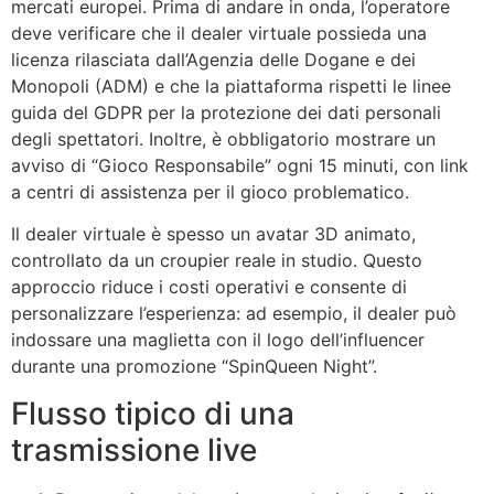
mercati europei. Prima di andare in onda, l’operatore
deve verificare che il dealer virtuale possieda una
licenza rilasciata dall’Agenzia delle Dogane e dei
Monopoli (ADM) e che la piattaforma rispetti le linee
guida del GDPR per la protezione dei dati personali
degli spettatori. Inoltre, è obbligatorio mostrare un
avviso di “Gioco Responsabile” ogni 15 minuti, con link
a centri di assistenza per il gioco problematico.
Il dealer virtuale è spesso un avatar 3D animato,
controllato da un croupier reale in studio. Questo
approccio riduce i costi operativi e consente di
personalizzare l’esperienza: ad esempio, il dealer può
indossare una maglietta con il logo dell’influencer
durante una promozione “SpinQueen Night”.
Flusso tipico di una
trasmissione live