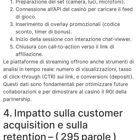
Preparazione del set (camera, luci, microfoni).
Connessione all’API del casinò per caricare il feed
di gioco.
Inserimento di overlay promozionali (codice
sconto, timer di bonus).
Inizio della sessione con interazione chat‑viewer.
Chiusura con call‑to‑action verso il link di
affiliazione.
Le piattaforme di streaming offrono anche strumenti di
analisi in tempo reale: numero di visualizzazioni, tasso
di click‑through (CTR) sui link, e conversioni (depositi).
Questi dati sono fondamentali per ottimizzare future
collaborazioni e per dimostrare al casinò il ROI della
partnership.
4. Impatto sulla customer
acquisition e sulla
retention – ( 295 parole )