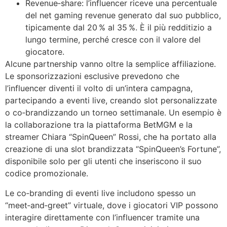
Revenue‑share: l’influencer riceve una percentuale
del net gaming revenue generato dal suo pubblico,
tipicamente dal 20 % al 35 %. È il più redditizio a
lungo termine, perché cresce con il valore del
giocatore.
Alcune partnership vanno oltre la semplice affiliazione.
Le sponsorizzazioni esclusive prevedono che
l’influencer diventi il volto di un’intera campagna,
partecipando a eventi live, creando slot personalizzate
o co‑brandizzando un torneo settimanale. Un esempio è
la collaborazione tra la piattaforma BetMGM e la
streamer Chiara “SpinQueen” Rossi, che ha portato alla
creazione di una slot brandizzata “SpinQueen’s Fortune”,
disponibile solo per gli utenti che inseriscono il suo
codice promozionale.
Le co‑branding di eventi live includono spesso un
“meet‑and‑greet” virtuale, dove i giocatori VIP possono
interagire direttamente con l’influencer tramite una