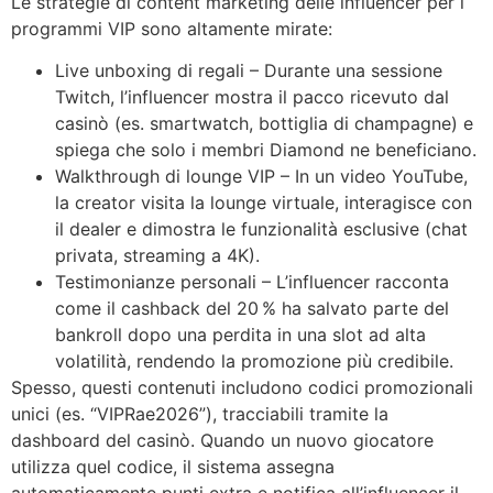
Le strategie di content marketing delle influencer per i
programmi VIP sono altamente mirate:
Live unboxing di regali – Durante una sessione
Twitch, l’influencer mostra il pacco ricevuto dal
casinò (es. smartwatch, bottiglia di champagne) e
spiega che solo i membri Diamond ne beneficiano.
Walkthrough di lounge VIP – In un video YouTube,
la creator visita la lounge virtuale, interagisce con
il dealer e dimostra le funzionalità esclusive (chat
privata, streaming a 4K).
Testimonianze personali – L’influencer racconta
come il cashback del 20 % ha salvato parte del
bankroll dopo una perdita in una slot ad alta
volatilità, rendendo la promozione più credibile.
Spesso, questi contenuti includono codici promozionali
unici (es. “VIPRae2026”), tracciabili tramite la
dashboard del casinò. Quando un nuovo giocatore
utilizza quel codice, il sistema assegna
automaticamente punti extra e notifica all’influencer il