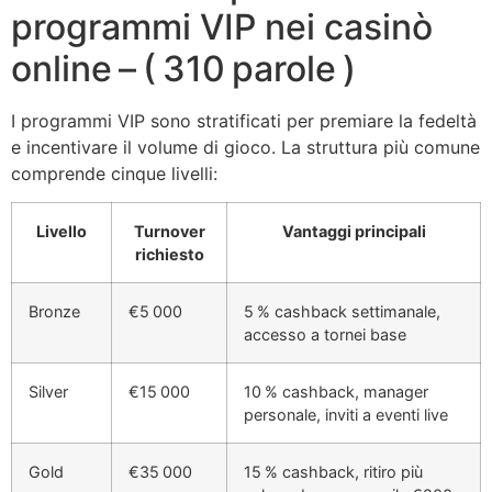
programmi VIP nei casinò
online – ( 310 parole )
I programmi VIP sono stratificati per premiare la fedeltà
e incentivare il volume di gioco. La struttura più comune
comprende cinque livelli:
Livello
Turnover
Vantaggi principali
richiesto
Bronze
€5 000
5 % cashback settimanale,
accesso a tornei base
Silver
€15 000
10 % cashback, manager
personale, inviti a eventi live
Gold
€35 000
15 % cashback, ritiro più