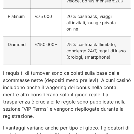
veloce, bonus mensile €200
Platinum
€75 000
20 % cashback, viaggi
all‑invitati, lounge privata
online
Diamond
€150 000+
25 % cashback illimitato,
concierge 24/7, regali di lusso
(orologi, smartphone)
I requisiti di turnover sono calcolati sulla base delle
scommesse nette (depositi meno prelievi). Alcuni casinò
includono anche il wagering dei bonus nella conta,
mentre altri considerano solo il gioco reale. La
trasparenza è cruciale: le regole sono pubblicate nella
sezione “VIP Terms” e vengono riepilogate durante la
registrazione.
I vantaggi variano anche per tipo di gioco. I giocatori di