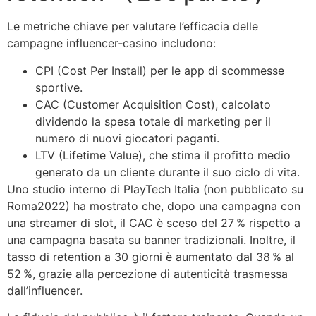
Le metriche chiave per valutare l’efficacia delle
campagne influencer‑casino includono:
CPI (Cost Per Install) per le app di scommesse
sportive.
CAC (Customer Acquisition Cost), calcolato
dividendo la spesa totale di marketing per il
numero di nuovi giocatori paganti.
LTV (Lifetime Value), che stima il profitto medio
generato da un cliente durante il suo ciclo di vita.
Uno studio interno di PlayTech Italia (non pubblicato su
Roma2022) ha mostrato che, dopo una campagna con
una streamer di slot, il CAC è sceso del 27 % rispetto a
una campagna basata su banner tradizionali. Inoltre, il
tasso di retention a 30 giorni è aumentato dal 38 % al
52 %, grazie alla percezione di autenticità trasmessa
dall’influencer.