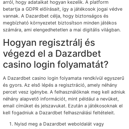
arról, hogy adataikat hogyan kezelik. A platform
betartja a GDPR előírásait, így a játékosok jogai védve
vannak. A Dazardbet célja, hogy biztonságos és
megbízható környezetet biztosítson minden játékos
számára, ami elengedhetetlen a mai digitális világban.
Hogyan regisztrálj és
végezd el a Dazardbet
casino login folyamatát?
A Dazardbet casino login folyamata rendkívül egyszerű
és gyors. Az első lépés a regisztráció, amely néhány
percet vesz igénybe. A felhasználóknak meg kell adniuk
néhány alapvető információt, mint például a nevüket,
email címüket és jelszavukat. Ezután a játékosoknak el
kell fogadniuk a Dazardbet felhasználási feltételeit.
Nyisd meg a Dazardbet weboldalát vagy