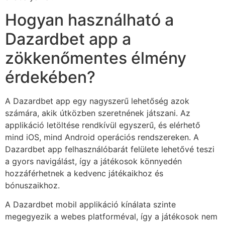
Hogyan használható a
Dazardbet app a
zökkenőmentes élmény
érdekében?
A Dazardbet app egy nagyszerű lehetőség azok
számára, akik útközben szeretnének játszani. Az
applikáció letöltése rendkívül egyszerű, és elérhető
mind iOS, mind Android operációs rendszereken. A
Dazardbet app felhasználóbarát felülete lehetővé teszi
a gyors navigálást, így a játékosok könnyedén
hozzáférhetnek a kedvenc játékaikhoz és
bónuszaikhoz.
A Dazardbet mobil applikáció kínálata szinte
megegyezik a webes platforméval, így a játékosok nem