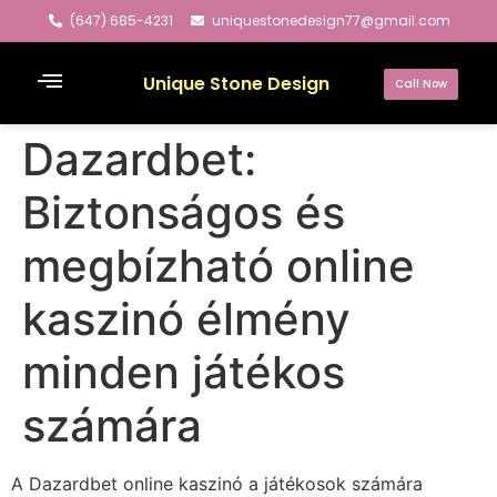
(647) 685-4231
uniquestonedesign77@gmail.com
Unique Stone Design
Call Now
Dazardbet:
Biztonságos és
megbízható online
kaszinó élmény
minden játékos
számára
A Dazardbet online kaszinó a játékosok számára