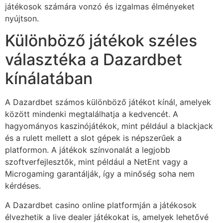
játékosok számára vonzó és izgalmas élményeket
nyújtson.
Különböző játékok széles
választéka a Dazardbet
kínálatában
A Dazardbet számos különböző játékot kínál, amelyek
között mindenki megtalálhatja a kedvencét. A
hagyományos kaszinójátékok, mint például a blackjack
és a rulett mellett a slot gépek is népszerűek a
platformon. A játékok színvonalát a legjobb
szoftverfejlesztők, mint például a NetEnt vagy a
Microgaming garantálják, így a minőség soha nem
kérdéses.
A Dazardbet casino online platformján a játékosok
élvezhetik a live dealer játékokat is, amelyek lehetővé