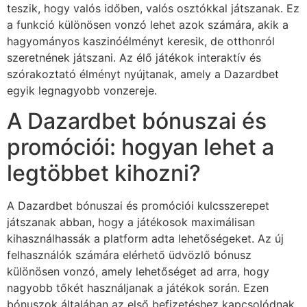
teszik, hogy valós időben, valós osztókkal játszanak. Ez
a funkció különösen vonzó lehet azok számára, akik a
hagyományos kaszinóélményt keresik, de otthonról
szeretnének játszani. Az élő játékok interaktív és
szórakoztató élményt nyújtanak, amely a Dazardbet
egyik legnagyobb vonzereje.
A Dazardbet bónuszai és
promóciói: hogyan lehet a
legtöbbet kihozni?
A Dazardbet bónuszai és promóciói kulcsszerepet
játszanak abban, hogy a játékosok maximálisan
kihasználhassák a platform adta lehetőségeket. Az új
felhasználók számára elérhető üdvözlő bónusz
különösen vonzó, amely lehetőséget ad arra, hogy
nagyobb tőkét használjanak a játékok során. Ezen
bónuszok általában az első befizetéshez kapcsolódnak,