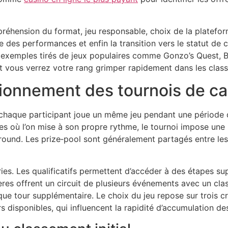
éhension du format, jeu responsable, choix de la plateform
se des performances et enfin la transition vers le statut d
es exemples tirés de jeux populaires comme Gonzo’s Quest, B
et vous verrez votre rang grimper rapidement dans les clas
tionnement des tournois de ca
chaque participant joue un même jeu pendant une période d
es où l’on mise à son propre rythme, le tournoi impose une m
 round. Les prize‑pool sont généralement partagés entre l
ies. Les qualificatifs permettent d’accéder à des étapes sup
ières offrent un circuit de plusieurs événements avec un cla
 tour supplémentaire. Le choix du jeu repose sur trois critè
s disponibles, qui influencent la rapidité d’accumulation de