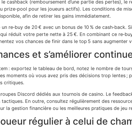
: le cashback (remboursement d’une partie des pertes), le re
u prize‑pool pour les joueurs actifs). Les conditions de mi
isponible, afin de retirer les gains immédiatement.
e un re‑buy de 20 € avec un bonus de 10 % de cash‑back. S
 qui réduit votre perte nette à 25 €. En combinant ce re‑bu
mentez vos chances de finir dans le top 5 sans augmenter vot
mances et s’améliorer continu
em : exportez le tableau de bord, notez le nombre de tours
 les moments où vous avez pris des décisions trop lentes ; 
 critiques.
groupes Discord dédiés aux tournois de casino. Le feedbac
s tactiques. En outre, consultez régulièrement des resso
 la gestion financière ou les meilleures pratiques de jeu 
joueur régulier à celui de cha