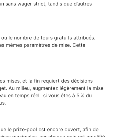
un sans wager strict, tandis que d’autres
n
ou le nombre de tours gratuits attribués.
les mêmes paramètres de mise. Cette
s mises, et la fin requiert des décisions
et. Au milieu, augmentez légèrement la mise
eau en temps réel : si vous êtes à 5 % du
us.
ue le prize‑pool est encore ouvert, afin de
mises maximales, car chaque gain est amplifié