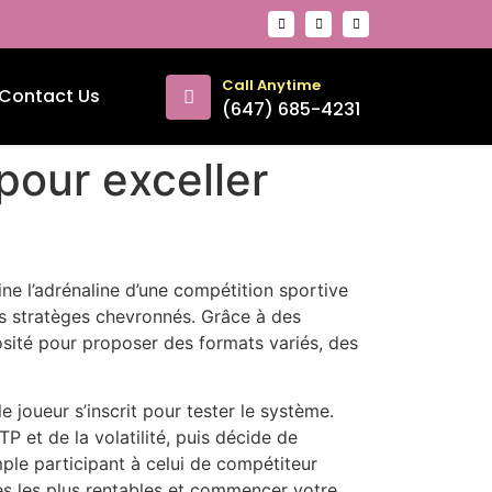
Call Anytime
Contact Us
(647) 685-4231
pour exceller
ne l’adrénaline d’une compétition sportive
les stratèges chevronnés. Grâce à des
iosité pour proposer des formats variés, des
 joueur s’inscrit pour tester le système.
P et de la volatilité, puis décide de
mple participant à celui de compétiteur
res les plus rentables et commencer votre