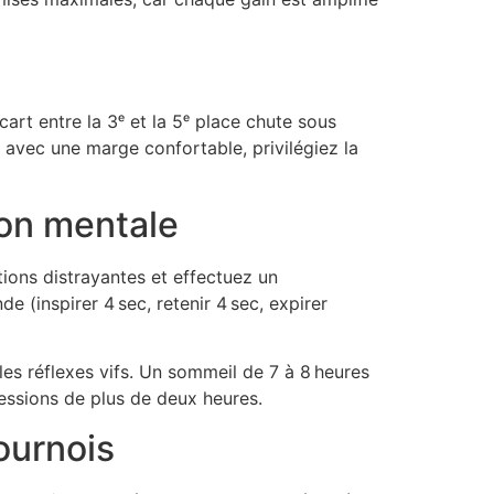
cart entre la 3ᵉ et la 5ᵉ place chute sous
e avec une marge confortable, privilégiez la
ion mentale
tions distrayantes et effectuez un
(inspirer 4 sec, retenir 4 sec, expirer
les réflexes vifs. Un sommeil de 7 à 8 heures
sessions de plus de deux heures.
ournois