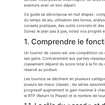
aventure avec un bon départ.
Ce guide se décompose en huit étapes : compr
du temps de jeu, utilisation des bonus, analy
conseils pratiques, des outils concrets et d
Suivez le plan pas à pas, notez vos progrès 
1. Comprendre le fonc
Un tournoi de casino est une compétition où 
ses gains. Contrairement aux parties classiqu
classement dépend du score total à la fin du
réservé au podium.
Les tournois se déclinent en plusieurs catégor
joueurs les mieux classés ; les séries saisonn
progressif augmentent le gain maximal à chaque
le RTP (Return to Player) et le nombre de tour