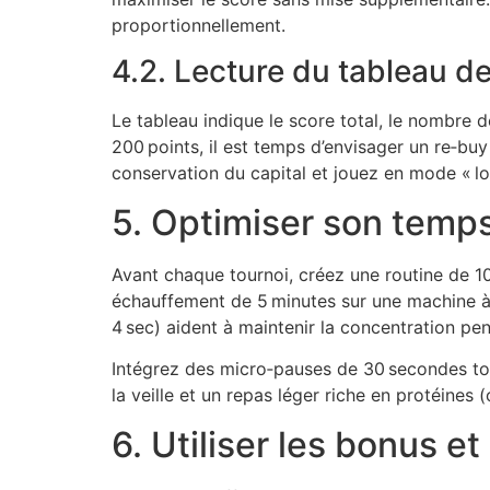
proportionnellement.
4.2. Lecture du tableau d
Le tableau indique le score total, le nombre de
200 points, il est temps d’envisager un re‑buy
conservation du capital et jouez en mode « lo
5. Optimiser son temps
Avant chaque tournoi, créez une routine de 10 
échauffement de 5 minutes sur une machine à 
4 sec) aident à maintenir la concentration pen
Intégrez des micro‑pauses de 30 secondes tout
la veille et un repas léger riche en protéines
6. Utiliser les bonus e