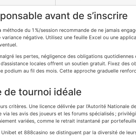
ponsable avant de s’inscrire
 La méthode du 1 %/session recommande de ne jamais engager
 de variance négative. Utilisez une feuille Excel ou une app
ventuel.
u malgré les pertes, négligence des obligations quotidienne
assistance locales offrent un soutien gratuit. Fixez des obj
le podium au fil des mois. Cette approche graduelle renforc
e de tournoi idéale
urs critères. Une licence délivrée par l’Autorité Nationale de
via les avis des joueurs et les forums spécialisés ; privilé
iement variées, comme le retrait instantané par portefeuill
Unibet et 888casino se distinguent par la diversité de leurs 