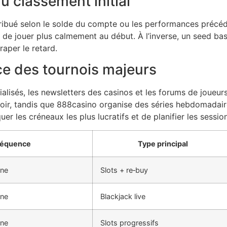
du classement initial
ribué selon le solde du compte ou les performances précéd
 de jouer plus calmement au début. À l’inverse, un seed bas
raper le retard.
nce des tournois majeurs
cialisés, les newsletters des casinos et les forums de joue
ir, tandis que 888casino organise des séries hebdomadaire
 les créneaux les plus lucratifs et de planifier les sessio
réquence
Type principal
ine
Slots + re‑buy
ine
Blackjack live
ine
Slots progressifs