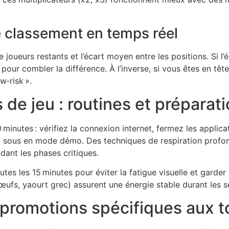
e classement en temps réel
 joueurs restants et l’écart moyen entre les positions. Si l’é
 pour combler la différence. À l’inverse, si vous êtes en têt
w‑risk ».
 de jeu : routines et préparat
minutes : vérifiez la connexion internet, fermez les applica
sous en mode démo. Des techniques de respiration profonde 
dant les phases critiques.
es les 15 minutes pour éviter la fatigue visuelle et garder 
 (œufs, yaourt grec) assurent une énergie stable durant les 
t promotions spécifiques aux t