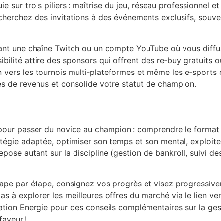
e sur trois piliers : maîtrise du jeu, réseau professionnel e
cherchez des invitations à des événements exclusifs, souven
ant une chaîne Twitch ou un compte YouTube où vous diffu
ibilité attire des sponsors qui offrent des re‑buy gratuits 
n vers les tournois multi‑plateformes et même les e‑sports
es de revenus et consolide votre statut de champion.
pour passer du novice au champion : comprendre le format 
ratégie adaptée, optimiser son temps et son mental, exploit
epose autant sur la discipline (gestion de bankroll, suivi des
tape par étape, consignez vos progrès et visez progressiv
as à explorer les meilleures offres du marché via le lien ve
on Energie pour des conseils complémentaires sur la gesti
faveur !