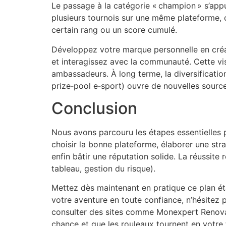
Le passage à la catégorie « champion » s’appui
plusieurs tournois sur une même plateforme, 
certain rang ou un score cumulé.
Développez votre marque personnelle en cré
et interagissez avec la communauté. Cette vis
ambassadeurs. À long terme, la diversificatio
prize‑pool e‑sport) ouvre de nouvelles sourc
Conclusion
Nous avons parcouru les étapes essentielles 
choisir la bonne plateforme, élaborer une st
enfin bâtir une réputation solide. La réussite r
tableau, gestion du risque).
Mettez dès maintenant en pratique ce plan é
votre aventure en toute confiance, n’hésitez p
consulter des sites comme Monexpert Renovati
chance et que les rouleaux tournent en votre 