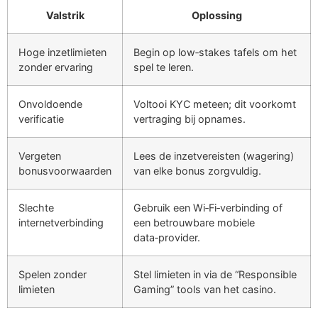
Valstrik
Oplossing
Hoge inzetlimieten
Begin op low‑stakes tafels om het
zonder ervaring
spel te leren.
Onvoldoende
Voltooi KYC meteen; dit voorkomt
verificatie
vertraging bij opnames.
Vergeten
Lees de inzetvereisten (wagering)
bonusvoorwaarden
van elke bonus zorgvuldig.
Slechte
Gebruik een Wi‑Fi‑verbinding of
internetverbinding
een betrouwbare mobiele
data‑provider.
Spelen zonder
Stel limieten in via de “Responsible
limieten
Gaming” tools van het casino.