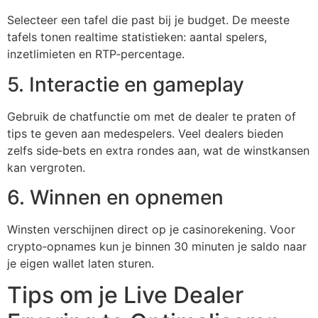
Selecteer een tafel die past bij je budget. De meeste
tafels tonen realtime statistieken: aantal spelers,
inzetlimieten en RTP‑percentage.
5. Interactie en gameplay
Gebruik de chatfunctie om met de dealer te praten of
tips te geven aan medespelers. Veel dealers bieden
zelfs side‑bets en extra rondes aan, wat de winstkansen
kan vergroten.
6. Winnen en opnemen
Winsten verschijnen direct op je casinorekening. Voor
crypto‑opnames kun je binnen 30 minuten je saldo naar
je eigen wallet laten sturen.
Tips om je Live Dealer