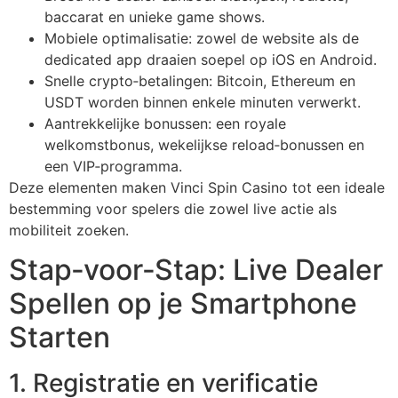
baccarat en unieke game shows.
Mobiele optimalisatie: zowel de website als de
dedicated app draaien soepel op iOS en Android.
Snelle crypto‑betalingen: Bitcoin, Ethereum en
USDT worden binnen enkele minuten verwerkt.
Aantrekkelijke bonussen: een royale
welkomstbonus, wekelijkse reload‑bonussen en
een VIP‑programma.
Deze elementen maken Vinci Spin Casino tot een ideale
bestemming voor spelers die zowel live actie als
mobiliteit zoeken.
Stap‑voor‑Stap: Live Dealer
Spellen op je Smartphone
Starten
1. Registratie en verificatie