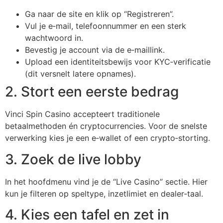
Ga naar de site en klik op “Registreren”.
Vul je e‑mail, telefoonnummer en een sterk
wachtwoord in.
Bevestig je account via de e‑maillink.
Upload een identiteitsbewijs voor KYC‑verificatie
(dit versnelt latere opnames).
2. Stort een eerste bedrag
Vinci Spin Casino accepteert traditionele
betaalmethoden én cryptocurrencies. Voor de snelste
verwerking kies je een e‑wallet of een crypto‑storting.
3. Zoek de live lobby
In het hoofdmenu vind je de “Live Casino” sectie. Hier
kun je filteren op speltype, inzetlimiet en dealer‑taal.
4. Kies een tafel en zet in