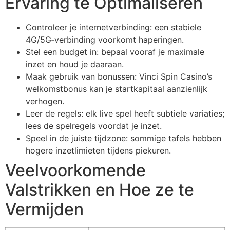
Ervaring te Optimaliseren
Controleer je internetverbinding: een stabiele
4G/5G‑verbinding voorkomt haperingen.
Stel een budget in: bepaal vooraf je maximale
inzet en houd je daaraan.
Maak gebruik van bonussen: Vinci Spin Casino’s
welkomstbonus kan je startkapitaal aanzienlijk
verhogen.
Leer de regels: elk live spel heeft subtiele variaties;
lees de spelregels voordat je inzet.
Speel in de juiste tijdzone: sommige tafels hebben
hogere inzetlimieten tijdens piekuren.
Veelvoorkomende
Valstrikken en Hoe ze te
Vermijden