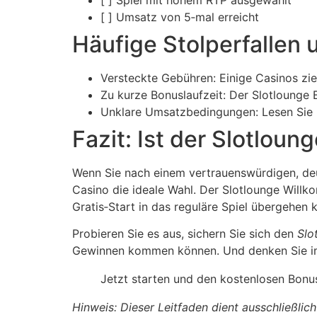
[ ] Umsatz von 5‑mal erreicht
Häufige Stolperfallen 
Versteckte Gebühren: Einige Casinos zi
Zu kurze Bonuslaufzeit: Der Slotlounge 
Unklare Umsatzbedingungen: Lesen Sie im
Fazit: Ist der Slotlou
Wenn Sie nach einem vertrauenswürdigen, deut
Casino die ideale Wahl. Der Slotlounge Will
Gratis‑Start in das reguläre Spiel übergehen 
Probieren Sie es aus, sichern Sie sich den
Slo
Gewinnen kommen können. Und denken Sie imm
Jetzt starten und den kostenlosen Bonu
Hinweis: Dieser Leitfaden dient ausschließlic