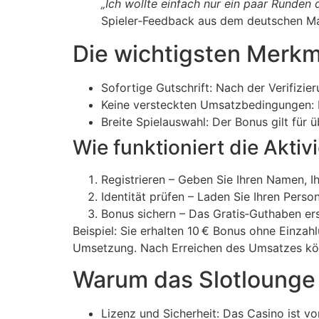
„Ich wollte einfach nur ein paar Runden
Spieler‑Feedback aus dem deutschen Ma
Die wichtigsten Merkm
Sofortige Gutschrift: Nach der Verifizi
Keine versteckten Umsatzbedingungen: 
Breite Spielauswahl: Der Bonus gilt für 
Wie funktioniert die Aktiv
Registrieren – Geben Sie Ihren Namen, Ih
Identität prüfen – Laden Sie Ihren Perso
Bonus sichern – Das Gratis‑Guthaben er
Beispiel: Sie erhalten 10 € Bonus ohne Einzah
Umsetzung. Nach Erreichen des Umsatzes kön
Warum das Slotlounge C
Lizenz und Sicherheit: Das Casino ist vo