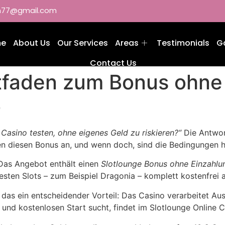
n77@gmail.com
e
About Us
Our Services
Areas
Testimonials
Ga
Contact Us
itfaden zum Bonus ohne
o
 Casino testen, ohne eigenes Geld zu riskieren?“
Die Antwort
men diesen Bonus an, und wenn doch, sind die Bedingungen h
 Das Angebot enthält einen
Slotlounge Bonus ohne Einzahlu
testen Slots – zum Beispiel Dragonia – komplett kostenfrei 
 das ein entscheidender Vorteil: Das Casino verarbeitet A
 und kostenlosen Start sucht, findet im Slotlounge Online 