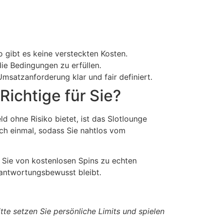
 gibt es keine versteckten Kosten.
die Bedingungen zu erfüllen.
satzanforderung klar und fair definiert.
Richtige für Sie?
 ohne Risiko bietet, ist das Slotlounge
ch einmal, sodass Sie nahtlos vom
l Sie von kostenlosen Spins zu echten
antwortungsbewusst bleibt.
tte setzen Sie persönliche Limits und spielen