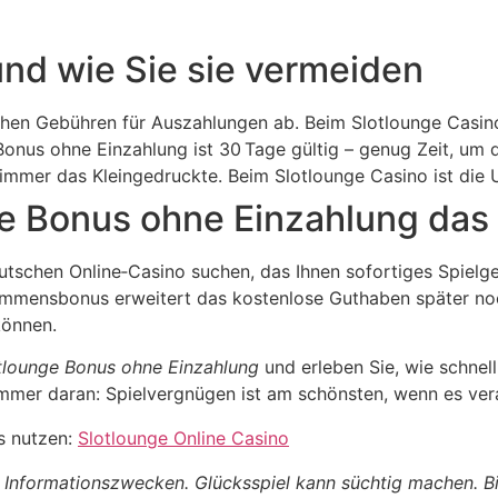
und wie Sie sie vermeiden
ehen Gebühren für Auszahlungen ab. Beim Slotlounge Casino
Bonus ohne Einzahlung ist 30 Tage gültig – genug Zeit, um 
mer das Kleingedruckte. Beim Slotlounge Casino ist die Um
nge Bonus ohne Einzahlung das 
schen Online‑Casino suchen, das Ihnen sofortiges Spielgeld
kommensbonus erweitert das kostenlose Guthaben später no
können.
tlounge Bonus ohne Einzahlung
und erleben Sie, wie schnel
er daran: Spielvergnügen ist am schönsten, wenn es ver
s nutzen:
Slotlounge Online Casino
h Informationszwecken. Glücksspiel kann süchtig machen. Bi