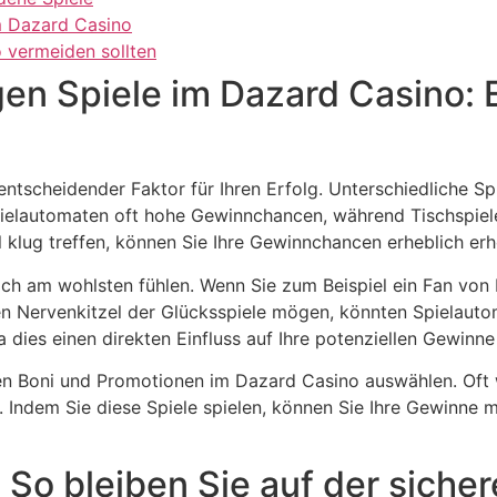
m Dazard Casino
o vermeiden sollten
gen Spiele im Dazard Casino:
 entscheidender Faktor für Ihren Erfolg. Unterschiedliche 
pielautomaten oft hohe Gewinnchancen, während Tischspiele
 klug treffen, können Sie Ihre Gewinnchancen erheblich er
ich am wohlsten fühlen. Wenn Sie zum Beispiel ein Fan von 
en Nervenkitzel der Glücksspiele mögen, könnten Spielautom
 dies einen direkten Einfluss auf Ihre potenziellen Gewinne
esten Boni und Promotionen im Dazard Casino auswählen. Of
Indem Sie diese Spiele spielen, können Sie Ihre Gewinne m
So bleiben Sie auf der sicher