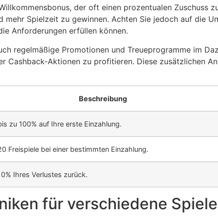
r Willkommensbonus, der oft einen prozentualen Zuschuss zu
nd mehr Spielzeit zu gewinnen. Achten Sie jedoch auf die
 die Anforderungen erfüllen können.
auch regelmäßige Promotionen und Treueprogramme im Daz
r Cashback-Aktionen zu profitieren. Diese zusätzlichen An
Beschreibung
bis zu 100% auf Ihre erste Einzahlung.
20 Freispiele bei einer bestimmten Einzahlung.
10% Ihres Verlustes zurück.
niken für verschiedene Spiel