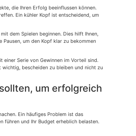
kte, die Ihren Erfolg beeinflussen können.
ffen. Ein kühler Kopf ist entscheidend, um
 mit dem Spielen beginnen. Dies hilft Ihnen,
ige Pausen, um den Kopf klar zu bekommen
it einer Serie von Gewinnen im Vorteil sind.
t wichtig, bescheiden zu bleiben und nicht zu
sollten, um erfolgreich
machen. Ein häufiges Problem ist das
en führen und Ihr Budget erheblich belasten.