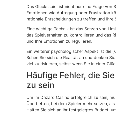
Das Glücksspiel ist nicht nur eine Frage von 
Emotionen wie Aufregung oder Frustration kön
rationale Entscheidungen zu treffen und Ihre S
Eine wichtige Technik ist das Setzen von Limit
das Spielverhalten zu kontrollieren und das
und Ihre Emotionen zu regulieren.
Ein weiterer psychologischer Aspekt ist die „G
Sehen Sie sich die Realität an und denken Sie
viel zu riskieren, selbst wenn Sie in einer Glü
Häufige Fehler, die Si
zu sein
Um im Dazard Casino erfolgreich zu sein, müss
Überbetten, bei dem Spieler mehr setzen, als 
Halten Sie sich an Ihr festgelegtes Budget, u