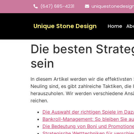
(647) 685-4231
uniquestonedesig
Unique Stone Design
Home
Ab
Die besten Strate
sein
In diesem Artikel werden wir die effektivste
Neuling sind, es gibt zahlreiche Taktiken, di
herauszuholen. Wir werden verschiedene Ansä
reichen.
Die Auswahl der richtigen Spiele im Da
Bankroll-Management: So bleiben Sie auf
Die Bedeutung von Boni und Promotion
Strategische Wetttechniken für verschie