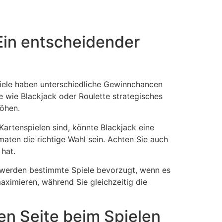
 Ein entscheidender
Spiele haben unterschiedliche Gewinnchancen
 wie Blackjack oder Roulette strategisches
höhen.
Kartenspielen sind, könnte Blackjack eine
aten die richtige Wahl sein. Achten Sie auch
 hat.
t werden bestimmte Spiele bevorzugt, wenn es
aximieren, während Sie gleichzeitig die
en Seite beim Spielen