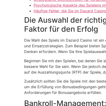
Psychologische Aspekte des Spielens i
Häufige Fehler, die Sie im Dazard Casin
Die Auswahl der richti
Faktor für den Erfolg
Die Wahl des Spiels im Dazard Casino ist ein
und Einsatzstrategien. Zum Beispiel bieten S
Denken erfordern. Wenn Sie Ihre Spielauswahl
Beginnen Sie mit den Spielen, bei denen Sie s
bessere Wahl für Sie sein. Wenn Sie jedoch d
auf die Auszahlungsquote (RTP) der Spiele, da
Zusätzlich sollten Sie die Spiele mit den b
um die Erfüllung von Bonusbedingungen geht. 
Anforderungen für Bonusangebote erfüllen.
Bankroll-Management: 