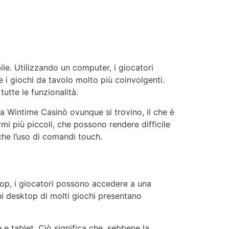
le. Utilizzando un computer, i giocatori
 i giochi da tavolo molto più coinvolgenti.
tutte le funzionalità.
e a Wintime Casinò ovunque si trovino, il che è
mi più piccoli, che possono rendere difficile
che l’uso di comandi touch.
ktop, i giocatori possono accedere a una
oni desktop di molti giochi presentano
e tablet. Ciò significa che, sebbene la