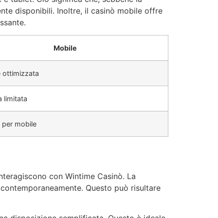
e disponibili. Inoltre, il casinò mobile offre
ssante.
Mobile
 ottimizzata
limitata
 per mobile
i interagiscono con Wintime Casinò. La
i contemporaneamente. Questo può risultare