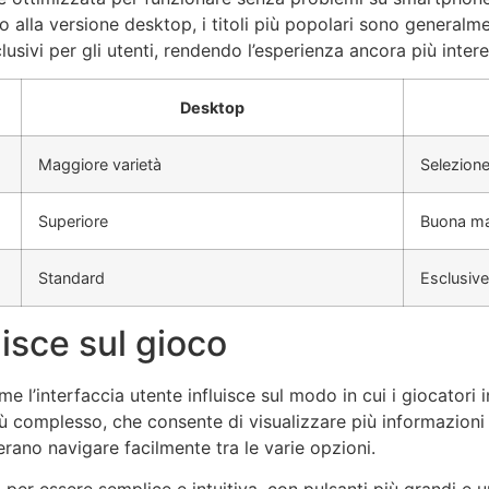
alla versione desktop, i titoli più popolari sono generalment
ivi per gli utenti, rendendo l’esperienza ancora più intere
Desktop
Maggiore varietà
Selezione
Superiore
Buona ma 
Standard
Esclusive
uisce sul gioco
e l’interfaccia utente influisce sul modo in cui i giocator
ù complesso, che consente di visualizzare più informazion
rano navigare facilmente tra le varie opzioni.