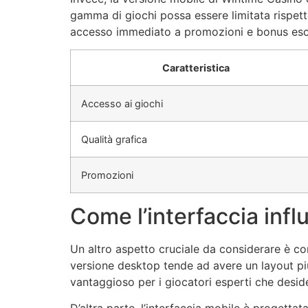
gamma di giochi possa essere limitata rispetto 
accesso immediato a promozioni e bonus esclus
Caratteristica
Accesso ai giochi
Qualità grafica
Promozioni
Come l’interfaccia infl
Un altro aspetto cruciale da considerare è com
versione desktop tende ad avere un layout pi
vantaggioso per i giocatori esperti che deside