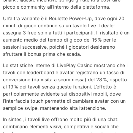
piccole community all’interno della piattaforma.
Un’altra variante è il Roulette Power‑Up, dove ogni 20
minuti di gioco continuo su un tavolo live il dealer
assegna 3 free‑spin a tutti i partecipanti. Il risultato è un
aumento medio del tempo di gioco del 15 % per le
sessioni successive, poiché i giocatori desiderano
sfruttare il bonus prima che scada.
Le statistiche interne di LivePlay Casino mostrano che i
tavoli con leaderboard e avatar registrano un tasso di
conversione (da visita a scommessa) del 28 %, rispetto
al 19 % dei tavoli senza queste funzioni. L’effetto è
particolarmente evidente sui dispositivi mobili, dove
l’interfaccia touch permette di cambiare avatar con un
semplice swipe, mantenendo alta l’attenzione.
In sintesi, i tavoli live offrono molto più di una chat:
combinano elementi visivi, competitivi e sociali che