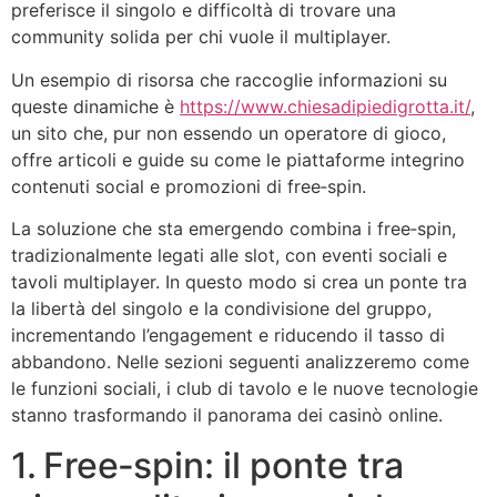
preferisce il singolo e difficoltà di trovare una
community solida per chi vuole il multiplayer.
Un esempio di risorsa che raccoglie informazioni su
queste dinamiche è
https://www.chiesadipiedigrotta.it/
,
un sito che, pur non essendo un operatore di gioco,
offre articoli e guide su come le piattaforme integrino
contenuti social e promozioni di free‑spin.
La soluzione che sta emergendo combina i free‑spin,
tradizionalmente legati alle slot, con eventi sociali e
tavoli multiplayer. In questo modo si crea un ponte tra
la libertà del singolo e la condivisione del gruppo,
incrementando l’engagement e riducendo il tasso di
abbandono. Nelle sezioni seguenti analizzeremo come
le funzioni sociali, i club di tavolo e le nuove tecnologie
stanno trasformando il panorama dei casinò online.
1. Free‑spin: il ponte tra