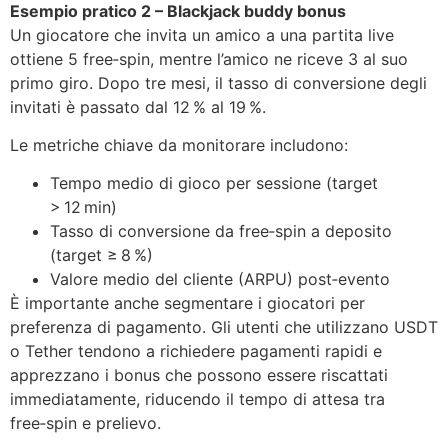
Esempio pratico 2 – Blackjack buddy bonus
Un giocatore che invita un amico a una partita live
ottiene 5 free‑spin, mentre l’amico ne riceve 3 al suo
primo giro. Dopo tre mesi, il tasso di conversione degli
invitati è passato dal 12 % al 19 %.
Le metriche chiave da monitorare includono:
Tempo medio di gioco per sessione (target
> 12 min)
Tasso di conversione da free‑spin a deposito
(target ≥ 8 %)
Valore medio del cliente (ARPU) post‑evento
È importante anche segmentare i giocatori per
preferenza di pagamento. Gli utenti che utilizzano USDT
o Tether tendono a richiedere pagamenti rapidi e
apprezzano i bonus che possono essere riscattati
immediatamente, riducendo il tempo di attesa tra
free‑spin e prelievo.