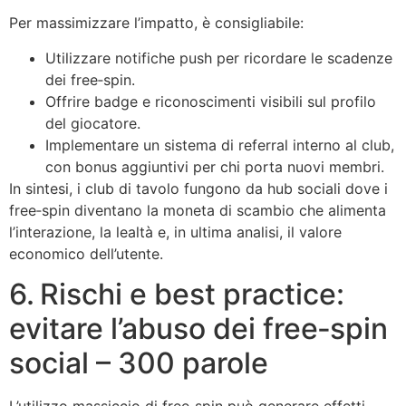
Per massimizzare l’impatto, è consigliabile:
Utilizzare notifiche push per ricordare le scadenze
dei free‑spin.
Offrire badge e riconoscimenti visibili sul profilo
del giocatore.
Implementare un sistema di referral interno al club,
con bonus aggiuntivi per chi porta nuovi membri.
In sintesi, i club di tavolo fungono da hub sociali dove i
free‑spin diventano la moneta di scambio che alimenta
l’interazione, la lealtà e, in ultima analisi, il valore
economico dell’utente.
6. Rischi e best practice:
evitare l’abuso dei free‑spin
social – 300 parole