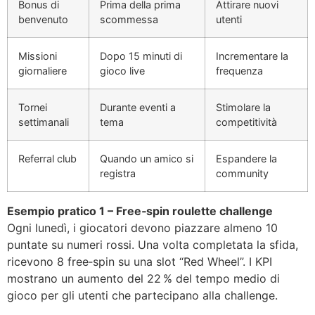
Bonus di
Prima della prima
Attirare nuovi
benvenuto
scommessa
utenti
Missioni
Dopo 15 minuti di
Incrementare la
giornaliere
gioco live
frequenza
Tornei
Durante eventi a
Stimolare la
settimanali
tema
competitività
Referral club
Quando un amico si
Espandere la
registra
community
Esempio pratico 1 – Free‑spin roulette challenge
Ogni lunedì, i giocatori devono piazzare almeno 10
puntate su numeri rossi. Una volta completata la sfida,
ricevono 8 free‑spin su una slot “Red Wheel”. I KPI
mostrano un aumento del 22 % del tempo medio di
gioco per gli utenti che partecipano alla challenge.