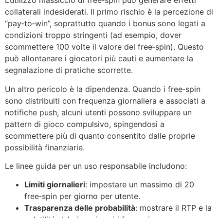
L’utilizzo massiccio di free‑spin può generare effetti
collaterali indesiderati. Il primo rischio è la percezione di
“pay‑to‑win”, soprattutto quando i bonus sono legati a
condizioni troppo stringenti (ad esempio, dover
scommettere 100 volte il valore del free‑spin). Questo
può allontanare i giocatori più cauti e aumentare la
segnalazione di pratiche scorrette.
Un altro pericolo è la dipendenza. Quando i free‑spin
sono distribuiti con frequenza giornaliera e associati a
notifiche push, alcuni utenti possono sviluppare un
pattern di gioco compulsivo, spingendosi a
scommettere più di quanto consentito dalle proprie
possibilità finanziarie.
Le linee guida per un uso responsabile includono:
Limiti giornalieri
: impostare un massimo di 20
free‑spin per giorno per utente.
Trasparenza delle probabilità
: mostrare il RTP e la