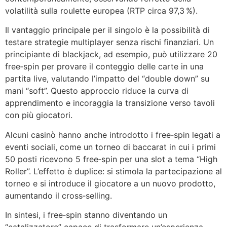
volatilità sulla roulette europea (RTP circa 97,3 %).
Il vantaggio principale per il singolo è la possibilità di
testare strategie multiplayer senza rischi finanziari. Un
principiante di blackjack, ad esempio, può utilizzare 20
free‑spin per provare il conteggio delle carte in una
partita live, valutando l’impatto del “double down” su
mani “soft”. Questo approccio riduce la curva di
apprendimento e incoraggia la transizione verso tavoli
con più giocatori.
Alcuni casinò hanno anche introdotto i free‑spin legati a
eventi sociali, come un torneo di baccarat in cui i primi
50 posti ricevono 5 free‑spin per una slot a tema “High
Roller”. L’effetto è duplice: si stimola la partecipazione al
torneo e si introduce il giocatore a un nuovo prodotto,
aumentando il cross‑selling.
In sintesi, i free‑spin stanno diventando un