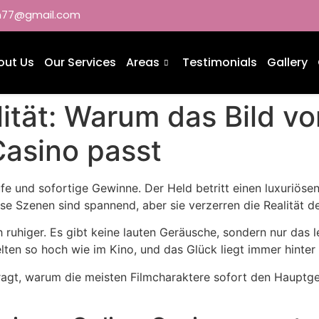
n77@gmail.com
out Us
Our Services
Areas
Testimonials
Gallery
ität: Warum das Bild vo
Casino passt
ufe und sofortige Gewinne. Der Held betritt einen luxuriöse
e Szenen sind spannend, aber sie verzerren die Realität de
ch ruhiger. Es gibt keine lauten Geräusche, sondern nur das
ten so hoch wie im Kino, und das Glück liegt immer hinter
fragt, warum die meisten Filmcharaktere sofort den Hauptg