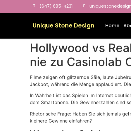
(647) 685-4231
uniquestonedesig
Unique Stone Design
Home
Ab
Hollywood vs Real
nie zu Casinolab 
Filme zeigen oft glitzernde Säle, laute Jubelr
Jackpot, während die Menge applaudiert. Dies
In Wahrheit ist das Spielen im Internet deutli
dem Smartphone. Die Gewinnerzahlen sind sel
Rhetorische Frage: Haben Sie sich jemals ge
kleinere Gewinne einfahren?