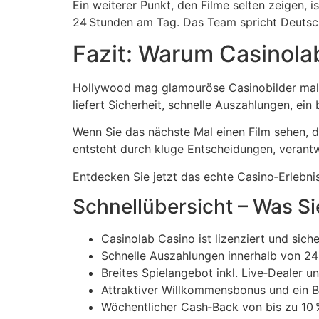
Ein weiterer Punkt, den Filme selten zeigen, 
24 Stunden am Tag. Das Team spricht Deutsch 
Fazit: Warum Casinolab 
Hollywood mag glamouröse Casinobilder malen,
liefert Sicherheit, schnelle Auszahlungen, ei
Wenn Sie das nächste Mal einen Film sehen, de
entsteht durch kluge Entscheidungen, verant
Entdecken Sie jetzt das echte Casino‑Erlebni
Schnellübersicht – Was S
Casinolab Casino ist lizenziert und siche
Schnelle Auszahlungen innerhalb von 24
Breites Spielangebot inkl. Live‑Dealer u
Attraktiver Willkommensbonus und ein B
Wöchentlicher Cash‑Back von bis zu 10 