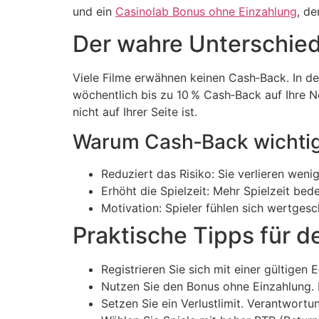
und ein
Casinolab Bonus ohne Einzahlung
, de
Der wahre Unterschied
Viele Filme erwähnen keinen Cash‑Back. In der
wöchentlich bis zu 10 % Cash‑Back auf Ihre N
nicht auf Ihrer Seite ist.
Warum Cash‑Back wichtig
Reduziert das Risiko: Sie verlieren wenig
Erhöht die Spielzeit: Mehr Spielzeit be
Motivation: Spieler fühlen sich wertges
Praktische Tipps für d
Registrieren Sie sich mit einer gültige
Nutzen Sie den Bonus ohne Einzahlung. D
Setzen Sie ein Verlustlimit. Verantwortu