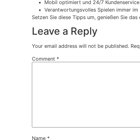
Mobil optimiert und 24/7 Kundenservice
Verantwortungsvolles Spielen immer im 
Setzen Sie diese Tipps um, genießen Sie das ec
Leave a Reply
Your email address will not be published.
Req
Comment
*
Name
*