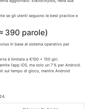
tema aggiornato. Eskilsforjobs, nella sua
nte se gli utenti seguono le best practice e
≈ 390 parole)
bonus in base al sistema operativo per
rta è limitata a €100 + 150 giri.
amite l’app iOS, ma solo un 7 % per Android.
sati sul tempo di gioco, mentre Android
24.