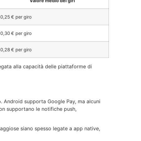
Valore medio dei giri
0,25 € per giro
0,30 € per giro
0,28 € per giro
egata alla capacità delle piattaforme di
to. Android supporta Google Pay, ma alcuni
 non supportano le notifiche push,
ntaggiose siano spesso legate a app native,