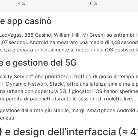
4 %
6 %
le app casinò
oVegas, 888 Casino, William Hill, Mr Green) su entrambi i 
±0,07 secondi. Android ha mostrato una media di 1,48 second
erenza è dovuta principalmente al modo in cui iOS gestisce 
e e gestione del 5G
lity Service”, che prioritizza il traffico di gioco in tempo 
 il “Dynamic Network Stack”, offre una latenza simile ma è pi
zona urbana con copertura 5G, i giocatori iOS hanno sperime
perdita di pacchetti durante le sessioni di roulette live.
a gestione della rete più stabile, ma gli smartphone Android 
anzati.
e design dell’interfaccia (≈ 4