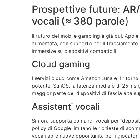
Prospettive future: AR
vocali (≈ 380 parole)
Il futuro del mobile gambling è già qui. Apple
aumentata, con supporto per il tracciamento 
immersive su dispositivi compatibili.
Cloud gaming
I servizi cloud come Amazon Luna e il ritorno
potente. Su iOS, la latenza media è di 25 ms g
maggior parte dei dispositivi di fascia alta su
Assistenti vocali
Siri ora supporta comandi vocali per “depositar
policy di Google limitano le richieste di sco
vocali apre nuove opportunità per i giocatori m