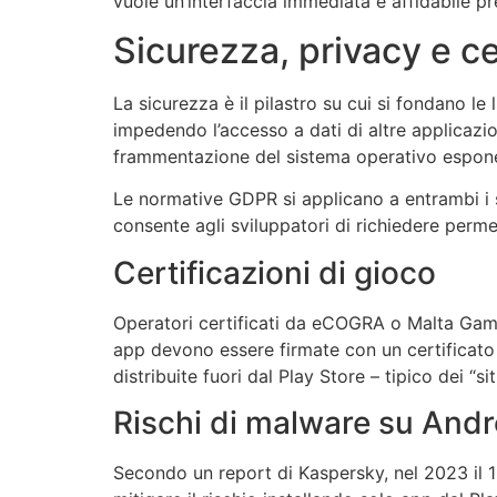
vuole un’interfaccia immediata e affidabile pr
Sicurezza, privacy e ce
La sicurezza è il pilastro su cui si fondano le
impedendo l’accesso a dati di altre applicazi
frammentazione del sistema operativo espone a
Le normative GDPR si applicano a entrambi i s
consente agli sviluppatori di richiedere perme
Certificazioni di gioco
Operatori certificati da eCOGRA o Malta Gamin
app devono essere firmate con un certificato A
distribuite fuori dal Play Store – tipico dei 
Rischi di malware su Andr
Secondo un report di Kaspersky, nel 2023 il 1