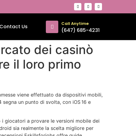
Call Anytime
Contact Us
(647) 685-4231
rcato dei casinò
e il loro primo
messe viene effettuato da dispositivi mobili,
4 segna un punto di svolta, con iOS 16 e
 giocatori a provare le versioni mobile dei
ndroid sia realmente la scelta migliore per
 recensioni Eskillsforjobs offre guide