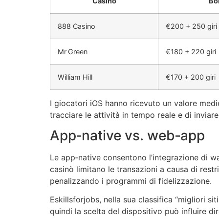
Casinò
Bo
888 Casino
€200 + 250 giri
Mr Green
€180 + 220 giri
William Hill
€170 + 200 giri
I giocatori iOS hanno ricevuto un valore medio
tracciare le attività in tempo reale e di inviare
App‑native vs. web‑app
Le app‑native consentono l’integrazione di wa
casinò limitano le transazioni a causa di restr
penalizzando i programmi di fidelizzazione.
Eskillsforjobs, nella sua classifica “migliori
quindi la scelta del dispositivo può influire d