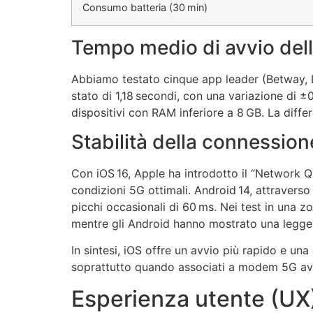
Consumo batteria (30 min)
Tempo medio di avvio del
Abbiamo testato cinque app leader (Betway, Le
stato di 1,18 secondi, con una variazione di 
dispositivi con RAM inferiore a 8 GB. La diff
Stabilità della connession
Con iOS 16, Apple ha introdotto il “Network Qua
condizioni 5G ottimali. Android 14, attraverso
picchi occasionali di 60 ms. Nei test in una 
mentre gli Android hanno mostrato una leggera 
In sintesi, iOS offre un avvio più rapido e un
soprattutto quando associati a modem 5G av
Esperienza utente (UX) 