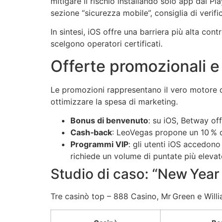
mitigare il rischio installando solo app dal P
sezione “sicurezza mobile”, consiglia di verific
In sintesi, iOS offre una barriera più alta co
scelgono operatori certificati.
Offerte promozionali e
Le promozioni rappresentano il vero motore di
ottimizzare la spesa di marketing.
Bonus di benvenuto
: su iOS, Betway off
Cash‑back
: LeoVegas propone un 10 % d
Programmi VIP
: gli utenti iOS accedono
richiede un volume di puntate più elevat
Studio di caso: “New Year
Tre casinò top – 888 Casino, Mr Green e Willi