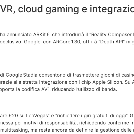
/VR, cloud gaming e integrazi
 ha annunciato ARKit 6, che introdurrà il “Reality Composer P
occlusivo. Google, con ARCore 1.30, offrirà “Depth API” mi
 di Google Stadia consentono di trasmettere giochi di casi
razie alla stretta integrazione con i chip Apple Silicon. Su 
pporta la codifica AV1, riducendo l’utilizzo di banda.
e €20 su LeoVegas” e “richiedere i giri gratuiti di oggi”. Go
mmessa per motivi di responsabilità, richiedendo conferme m
ultitasking, ma resta ancora da definire la gestione delle re