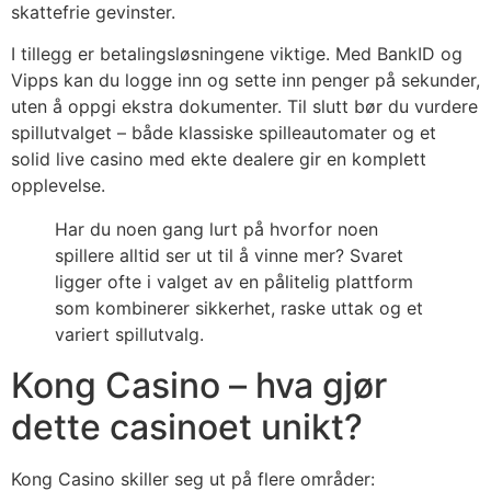
skattefrie gevinster.
I tillegg er betalingsløsningene viktige. Med BankID og
Vipps kan du logge inn og sette inn penger på sekunder,
uten å oppgi ekstra dokumenter. Til slutt bør du vurdere
spillutvalget – både klassiske spilleautomater og et
solid live casino med ekte dealere gir en komplett
opplevelse.
Har du noen gang lurt på hvorfor noen
spillere alltid ser ut til å vinne mer? Svaret
ligger ofte i valget av en pålitelig plattform
som kombinerer sikkerhet, raske uttak og et
variert spillutvalg.
Kong Casino – hva gjør
dette casinoet unikt?
Kong Casino skiller seg ut på flere områder: