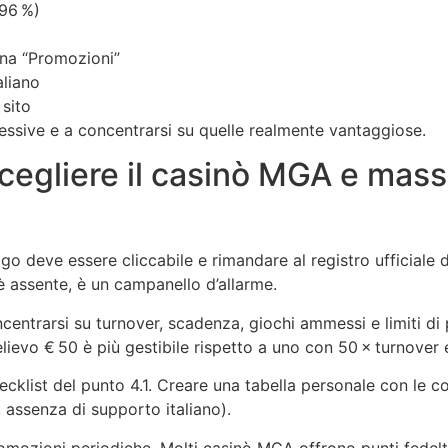
 96 %)
ina “Promozioni”
aliano
 sito
gressive e a concentrarsi su quelle realmente vantaggiose.
scegliere il casinò MGA e mass
l logo deve essere cliccabile e rimandare al registro ufficiale
 assente, è un campanello d’allarme.
ncentrarsi su turnover, scadenza, giochi ammessi e limiti di
lievo € 50 è più gestibile rispetto a uno con 50 × turnover
ecklist del punto 4.1. Creare una tabella personale con le c
, assenza di supporto italiano).
promozioni periodiche. Molti casinò MGA offrono punti fedel