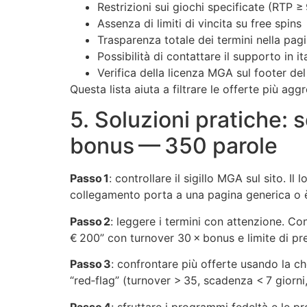
Restrizioni sui giochi specificate (RTP ≥
Assenza di limiti di vincita su free spins
Trasparenza totale dei termini nella pag
Possibilità di contattare il supporto in it
Verifica della licenza MGA sul footer del
Questa lista aiuta a filtrare le offerte più ag
5. Soluzioni pratiche: 
bonus — 350 parole
Passo 1
: controllare il sigillo MGA sul sito. I
collegamento porta a una pagina generica o è
Passo 2
: leggere i termini con attenzione. Co
€ 200” con turnover 30 × bonus e limite di pre
Passo 3
: confrontare più offerte usando la ch
“red‑flag” (turnover > 35, scadenza < 7 giorni
Passo 4
: sfruttare i programmi fedeltà e le 