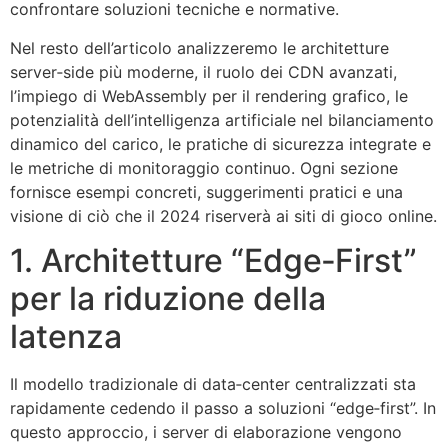
confrontare soluzioni tecniche e normative.
Nel resto dell’articolo analizzeremo le architetture
server‑side più moderne, il ruolo dei CDN avanzati,
l’impiego di WebAssembly per il rendering grafico, le
potenzialità dell’intelligenza artificiale nel bilanciamento
dinamico del carico, le pratiche di sicurezza integrate e
le metriche di monitoraggio continuo. Ogni sezione
fornisce esempi concreti, suggerimenti pratici e una
visione di ciò che il 2024 riserverà ai siti di gioco online.
1. Architetture “Edge‑First”
per la riduzione della
latenza
Il modello tradizionale di data‑center centralizzati sta
rapidamente cedendo il passo a soluzioni “edge‑first”. In
questo approccio, i server di elaborazione vengono