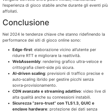
l’esperienza di gioco stabile anche durante gli eventi più
affollati.
Conclusione
Nel 2024 le tendenze chiave che stanno ridefinendo la
performance dei siti di gioco online sono:
Edge‑first
: elaborazione vicino all’utente per
ridurre RTT e migliorare la reattività.
WebAssembly
: rendering grafico ultra‑veloce e
crittografia client‑side più sicura.
AI‑driven scaling
: previsioni di traffico precise e
auto‑scaling ibrido per gestire picchi senza
sovra‑provisionamento.
CDN avanzate e streaming adattivo
: video live di
alta qualità anche su connessioni instabili.
Sicurezza “zero‑trust” con TLS 1.3, QUIC e
enclave hardware
: protezione dei dati senza