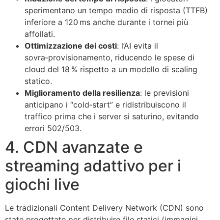
sperimentano un tempo medio di risposta (TTFB)
inferiore a 120 ms anche durante i tornei più
affollati.
Ottimizzazione dei costi
: l’AI evita il
sovra‑provisionamento, riducendo le spese di
cloud del 18 % rispetto a un modello di scaling
statico.
Miglioramento della resilienza
: le previsioni
anticipano i “cold‑start” e ridistribuiscono il
traffico prima che i server si saturino, evitando
errori 502/503.
4. CDN avanzate e
streaming adattivo per i
giochi live
Le tradizionali Content Delivery Network (CDN) sono
state progettate per distribuire file statici (immagini,