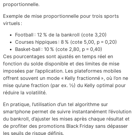
proportionnelle.
Exemple de mise proportionnelle pour trois sports
virtuels :
Football : 12 % de la bankroll (cote 3,20)
Courses hippiques : 8 % (cote 5,00, p = 0,20)
Basket‑ball : 10 % (cote 2,80, p = 0,40)
Ces pourcentages sont ajustés en temps réel en
fonction du solde disponible et des limites de mise
imposées par l’application. Les plateformes mobiles
offrent souvent un mode « Kelly fractionné », où l’on ne
mise qu’une fraction (par ex. ½) du Kelly optimal pour
réduire la volatilité.
En pratique, l’utilisation d’un tel algorithme sur
smartphone permet de suivre instantanément l’évolution
du bankroll, d’ajuster les mises après chaque résultat et
de profiter des promotions Black Friday sans dépasser
les seuils de risque définis.