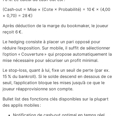
(Cash‑out = Mise × (Cote × Probabilité) = 10 € × (4,00
× 0,70) = 28 €)
Après déduction de la marge du bookmaker, le joueur
reçoit 6 €.
Le hedging consiste à placer un pari opposé pour
réduire l’exposition. Sur mobile, il suffit de sélectionner
l’option « Couverture » qui propose automatiquement la
mise nécessaire pour sécuriser un profit minimal.
Le stop‑loss, quant à lui, fixe un seuil de perte (par ex.
15 % du bankroll). Si le solde descend en dessous de ce
seuil, l’application bloque les mises jusqu’à ce que le
joueur réapprovisionne son compte.
Bullet list des fonctions clés disponibles sur la plupart
des applis mobiles :
Notification de cash‑out optimal en temps réel.