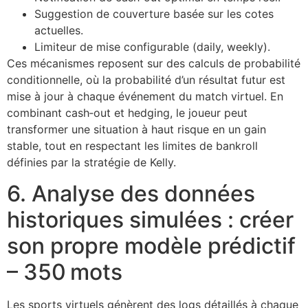
Suggestion de couverture basée sur les cotes
actuelles.
Limiteur de mise configurable (daily, weekly).
Ces mécanismes reposent sur des calculs de probabilité
conditionnelle, où la probabilité d’un résultat futur est
mise à jour à chaque événement du match virtuel. En
combinant cash‑out et hedging, le joueur peut
transformer une situation à haut risque en un gain
stable, tout en respectant les limites de bankroll
définies par la stratégie de Kelly.
6. Analyse des données
historiques simulées : créer
son propre modèle prédictif
– 350 mots
Les sports virtuels génèrent des logs détaillés à chaque