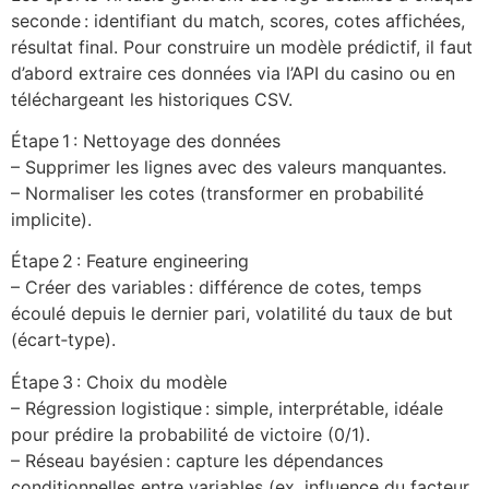
seconde : identifiant du match, scores, cotes affichées,
résultat final. Pour construire un modèle prédictif, il faut
d’abord extraire ces données via l’API du casino ou en
téléchargeant les historiques CSV.
Étape 1 : Nettoyage des données
– Supprimer les lignes avec des valeurs manquantes.
– Normaliser les cotes (transformer en probabilité
implicite).
Étape 2 : Feature engineering
– Créer des variables : différence de cotes, temps
écoulé depuis le dernier pari, volatilité du taux de but
(écart‑type).
Étape 3 : Choix du modèle
– Régression logistique : simple, interprétable, idéale
pour prédire la probabilité de victoire (0/1).
– Réseau bayésien : capture les dépendances
conditionnelles entre variables (ex. influence du facteur