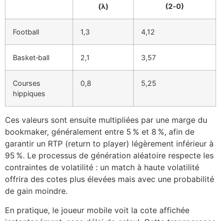
(λ)
(2‑0)
Football
1,3
4,12
Basket‑ball
2,1
3,57
Courses
0,8
5,25
hippiques
Ces valeurs sont ensuite multipliées par une marge du
bookmaker, généralement entre 5 % et 8 %, afin de
garantir un RTP (return to player) légèrement inférieur à
95 %. Le processus de génération aléatoire respecte les
contraintes de volatilité : un match à haute volatilité
offrira des cotes plus élevées mais avec une probabilité
de gain moindre.
En pratique, le joueur mobile voit la cote affichée