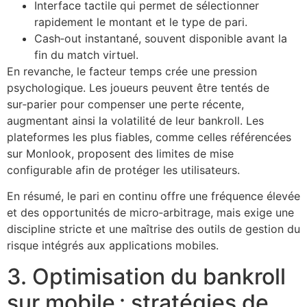
Interface tactile qui permet de sélectionner
rapidement le montant et le type de pari.
Cash‑out instantané, souvent disponible avant la
fin du match virtuel.
En revanche, le facteur temps crée une pression
psychologique. Les joueurs peuvent être tentés de
sur‑parier pour compenser une perte récente,
augmentant ainsi la volatilité de leur bankroll. Les
plateformes les plus fiables, comme celles référencées
sur Monlook, proposent des limites de mise
configurable afin de protéger les utilisateurs.
En résumé, le pari en continu offre une fréquence élevée
et des opportunités de micro‑arbitrage, mais exige une
discipline stricte et une maîtrise des outils de gestion du
risque intégrés aux applications mobiles.
3. Optimisation du bankroll
sur mobile : stratégies de