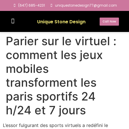
(647) 685-4231
uniquestonedesign77@gmail.com
Unique Stone Design
Call Now
Parier sur le virtuel :
comment les jeux
mobiles
transforment les
paris sportifs 24
h/24 et 7 jours
L’essor fulgurant des sports virtuels a redéfini le