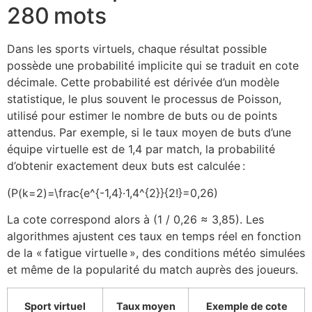
280 mots
Dans les sports virtuels, chaque résultat possible
possède une probabilité implicite qui se traduit en cote
décimale. Cette probabilité est dérivée d’un modèle
statistique, le plus souvent le processus de Poisson,
utilisé pour estimer le nombre de buts ou de points
attendus. Par exemple, si le taux moyen de buts d’une
équipe virtuelle est de 1,4 par match, la probabilité
d’obtenir exactement deux buts est calculée :
(P(k=2)=\frac{e^{-1,4}·1,4^{2}}{2!}=0,26)
La cote correspond alors à (1 / 0,26 ≈ 3,85). Les
algorithmes ajustent ces taux en temps réel en fonction
de la « fatigue virtuelle », des conditions météo simulées
et même de la popularité du match auprès des joueurs.
Sport virtuel
Taux moyen
Exemple de cote