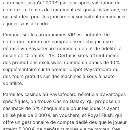
autorisent jusqu’à 1 000 € par jour après validation du
compte. Le temps de traitement est quasi instantané, ce
qui est idéal pour les joueurs qui souhaitent commencer
à jouer sans attendre.
L’impact sur les programmes VIP est notable. De
nombreux opérateurs comptabilisent chaque euro
déposé via Paysafecard comme un point de fidélité, à
raison de 10 points = 1 €. Certains sites offrent même
des promotions exclusives, comme un bonus de 10 %
supplémentaire sur le premier dépôt Paysafecard ou
des tours gratuits sur des machines à sous à haute
volatilité.
Parmi les casinos où Paysafecard bénéficie d’avantages
spécifiques, on trouve Casino Galaxy, qui propose un
cashback de 5 % chaque mois pour les joueurs ayant
utilisé plus de 2 000 € en vouchers, et Royal Flush, qui
offre un gestionnaire de compte dédié dès que le joueur
atteint 5 000 € de dépôts cumulés via ce moyen. Ces