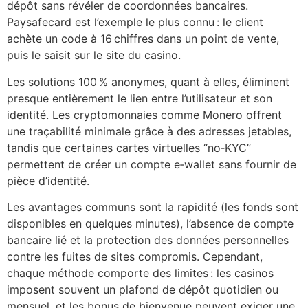
dépôt sans révéler de coordonnées bancaires.
Paysafecard est l’exemple le plus connu : le client
achète un code à 16 chiffres dans un point de vente,
puis le saisit sur le site du casino.
Les solutions 100 % anonymes, quant à elles, éliminent
presque entièrement le lien entre l’utilisateur et son
identité. Les cryptomonnaies comme Monero offrent
une traçabilité minimale grâce à des adresses jetables,
tandis que certaines cartes virtuelles “no‑KYC”
permettent de créer un compte e‑wallet sans fournir de
pièce d’identité.
Les avantages communs sont la rapidité (les fonds sont
disponibles en quelques minutes), l’absence de compte
bancaire lié et la protection des données personnelles
contre les fuites de sites compromis. Cependant,
chaque méthode comporte des limites : les casinos
imposent souvent un plafond de dépôt quotidien ou
mensuel, et les bonus de bienvenue peuvent exiger une