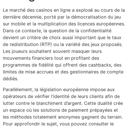
Le marché des casinos en ligne a explosé au cours de la
dernière décennie, porté par la démocratisation du jeu
sur mobile et la multiplication des licences européennes.
Dans ce contexte, la question de la confidentialité
devient un critère de choix aussi important que le taux
de redistribution (RTP) ou la variété des jeux proposés.
Les joueurs souhaitent souvent masquer leurs
mouvements financiers tout en profitant des
programmes de fidélité qui offrent des cashbacks, des
limites de mise accrues et des gestionnaires de compte
dédiés.
Parallèlement, la législation européenne impose aux
opérateurs de vérifier l’identité de leurs clients afin de
lutter contre le blanchiment d’argent. Cette dualité crée
un espace où les solutions de paiement prépayées et
les méthodes totalement anonymes gagnent du terrain.
Pour approfondir le sujet, vous pouvez consulter le