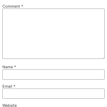
Comment
*
Name
*
Email
*
Website