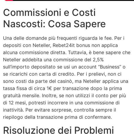
Commissioni e Costi
Nascosti: Cosa Sapere
Una delle domande più frequenti riguarda le fee. Per i
depositi con Neteller, Rebet24it bonus non applica
alcuna commissione diretta. Tuttavia, è bene sapere che
Neteller addebita una commissione del 2,5%
sull’importo depositato se usi un account “Business” o
se ricarichi con carta di credito. Per i prelievi, non ci
sono costi da parte del casinò, ma Neteller applica una
tassa fissa di circa 1€ per transazione dopo la prima
gratuità mensile. Inoltre, se non utilizzi il conto per più
di 12 mesi, potresti incorrere in una commissione di
inattività. Per evitare sorprese, controlla sempre il
riepilogo della transazione prima di confermare.
Risoluzione dei Problemi