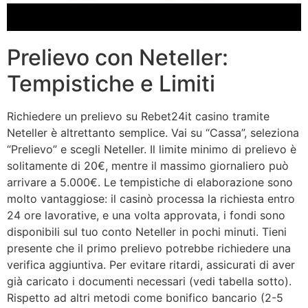
Prelievo con Neteller:
Tempistiche e Limiti
Richiedere un prelievo su Rebet24it casino tramite
Neteller è altrettanto semplice. Vai su “Cassa”, seleziona
“Prelievo” e scegli Neteller. Il limite minimo di prelievo è
solitamente di 20€, mentre il massimo giornaliero può
arrivare a 5.000€. Le tempistiche di elaborazione sono
molto vantaggiose: il casinò processa la richiesta entro
24 ore lavorative, e una volta approvata, i fondi sono
disponibili sul tuo conto Neteller in pochi minuti. Tieni
presente che il primo prelievo potrebbe richiedere una
verifica aggiuntiva. Per evitare ritardi, assicurati di aver
già caricato i documenti necessari (vedi tabella sotto).
Rispetto ad altri metodi come bonifico bancario (2-5