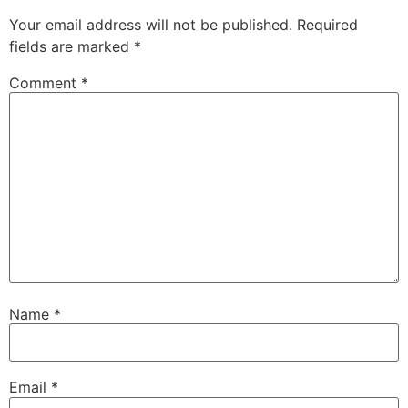
Your email address will not be published.
Required
fields are marked
*
Comment
*
Name
*
Email
*