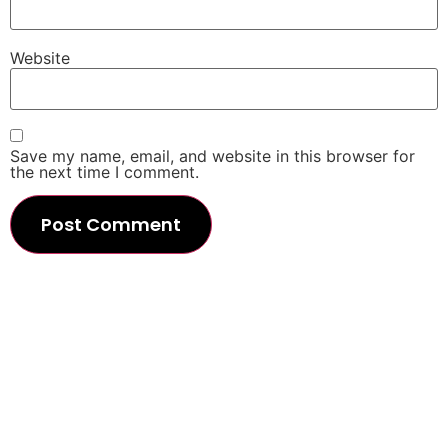
Website
Save my name, email, and website in this browser for
the next time I comment.