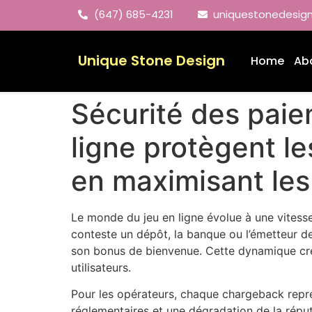
(647) 685-4231
uniquestonedesig
Unique Stone Design
Home
Ab
Sécurité des paie
ligne protègent le
en maximisant le
Le monde du jeu en ligne évolue à une vitesse 
conteste un dépôt, la banque ou l’émetteur de 
son bonus de bienvenue. Cette dynamique crée 
utilisateurs.
Pour les opérateurs, chaque chargeback représ
réglementaires et une dégradation de la réputa