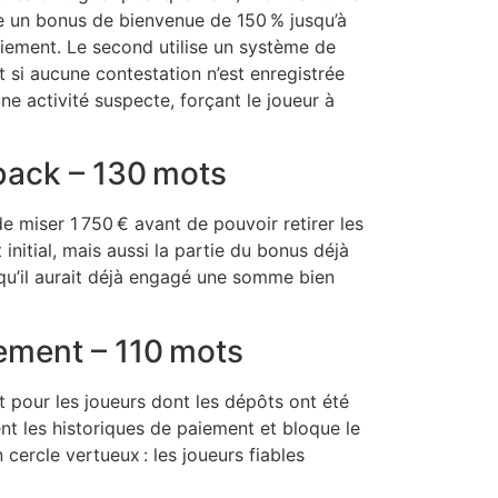
 un bonus de bienvenue de 150 % jusqu’à
aiement. Le second utilise un système de
 si aucune contestation n’est enregistrée
ne activité suspecte, forçant le joueur à
back – 130 mots
miser 1 750 € avant de pouvoir retirer les
initial, mais aussi la partie du bonus déjà
 qu’il aurait déjà engagé une somme bien
iement – 110 mots
pour les joueurs dont les dépôts ont été
t les historiques de paiement et bloque le
ercle vertueux : les joueurs fiables