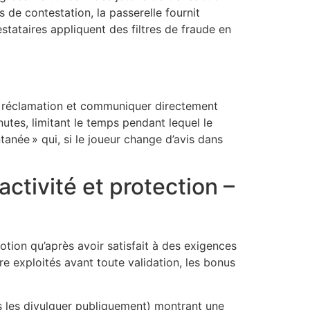
s de contestation, la passerelle fournit
stataires appliquent des filtres de fraude en
une réclamation et communiquer directement
utes, limitant le temps pendant lequel le
anée » qui, si le joueur change d’avis dans
activité et protection –
otion qu’après avoir satisfait à des exigences
e exploités avant toute validation, les bonus
ns les divulguer publiquement) montrant une