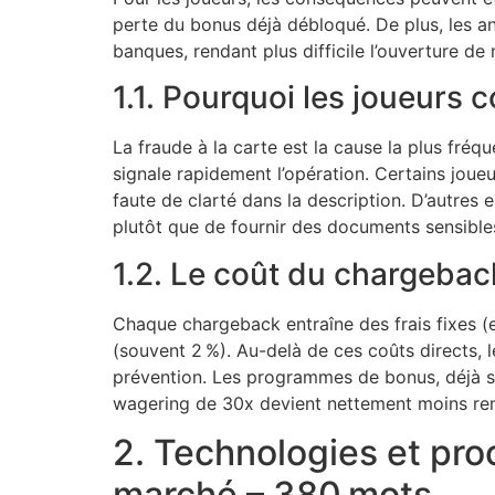
perte du bonus déjà débloqué. De plus, les 
banques, rendant plus difficile l’ouverture d
1.1. Pourquoi les joueurs c
La fraude à la carte est la cause la plus fréqu
signale rapidement l’opération. Certains joue
faute de clarté dans la description. D’autres 
plutôt que de fournir des documents sensible
1.2. Le coût du chargebac
Chaque chargeback entraîne des frais fixes (
(souvent 2 %). Au-delà de ces coûts directs, 
prévention. Les programmes de bonus, déjà so
wagering de 30x devient nettement moins ren
2. Technologies et pro
marché – 380 mots