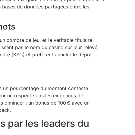
s bases de données partagées entre les
mots
un compte de jeu, et le véritable titulaire
issent pas le nom du casino sur leur relevé,
entité (KYC) et préfèrent annuler le dépôt
lus un pourcentage du montant contesté
teur ne respecte pas les exigences de
es diminuer : un bonus de 100 € avec un
back.
s par les leaders du