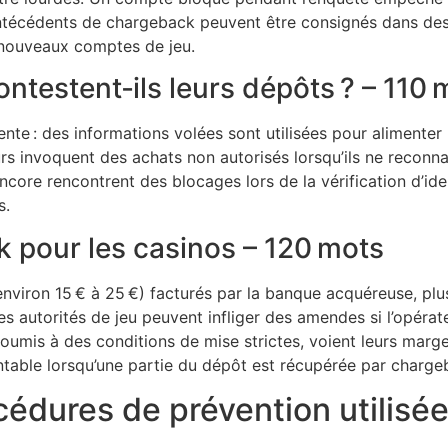
antécédents de chargeback peuvent être consignés dans de
e nouveaux comptes de jeu.
ontestent‑ils leurs dépôts ? – 110 
ente : des informations volées sont utilisées pour alimenter 
urs invoquent des achats non autorisés lorsqu’ils ne reconna
encore rencontrent des blocages lors de la vérification d’id
s.
k pour les casinos – 120 mots
environ 15 € à 25 €) facturés par la banque acquéreuse, p
les autorités de jeu peuvent infliger des amendes si l’opéra
umis à des conditions de mise strictes, voient leurs marg
table lorsqu’une partie du dépôt est récupérée par charge
cédures de prévention utilisée