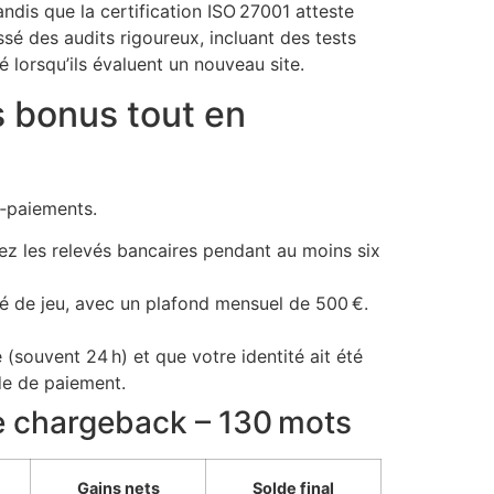
ndis que la certification ISO 27001 atteste
sé des audits rigoureux, incluant des tests
 lorsqu’ils évaluent un nouveau site.
s bonus tout en
o‑paiements.
ez les relevés bancaires pendant au moins six
ité de jeu, avec un plafond mensuel de 500 €.
(souvent 24 h) et que votre identité ait été
de de paiement.
 de chargeback – 130 mots
Gains nets
Solde final