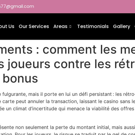
n77@gmail.com
out Us
Our Services
Areas
Testimonials
Gallery
ments : comment les me
s joueurs contre les ré
s bonus
fulgurante, mais il porte en lui un défi persistant : les ré
carte peut annuler la transaction, laissant le casino sans l
un climat d’incertitude qui menace la viabilité des offres
ente non seulement la perte du montant initial, mais aussi 
tion. Pour les joueurs, le risque se traduit par le gel de co