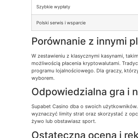
Szybkie wypłaty
Polski serwis i wsparcie
Porównanie z innymi p
W zestawieniu z klasycznymi kasynami, takim
możliwością płacenia kryptowalutami. Tradyc
programu lojalnościowego. Dla graczy, którzy
wyborem.
Odpowiedzialna gra i 
Supabet Casino dba o swoich użytkowników. N
wyznaczyć limity strat oraz skorzystać z opc
żywo lub obstawiasz sport.
Ostateczna ocena i r