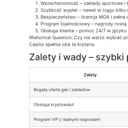
Wszechstronność – zakłady sportowe i 
Szybkość wypłat – nawet w ciągu kilku 
Bezpieczeństwo – licencja MGA i pełna
Program lojalnościowy – nagrody rosn
Obsługa klienta – pomoc 24/7 w języku 
Rhetorical Question: Czy nie warto wybrać p
Casino spełnia oba te kryteria.
Zalety i wady – szybki
Zalety
Bogata oferta gier i zakładów
Obsługa kryptowalut
Program VIP z realnymi nagrodami