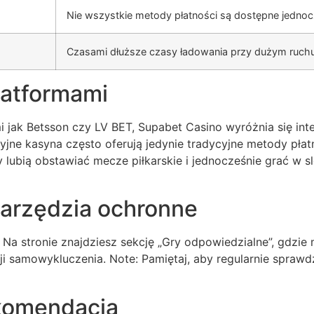
Nie wszystkie metody płatności są dostępne jednoc
Czasami dłuższe czasy ładowania przy dużym ruch
latformami
i jak Betsson czy LV BET, Supabet Casino wyróżnia się in
yjne kasyna często oferują jedynie tradycyjne metody płat
 lubią obstawiać mecze piłkarskie i jednocześnie grać w s
narzędzia ochronne
a stronie znajdziesz sekcję „Gry odpowiedzialne”, gdzie
ji samowykluczenia. Note: Pamiętaj, aby regularnie sprawd
ekomendacja