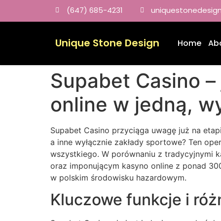
(647) 685-4231
uniquestonedesig
Unique Stone Design
Home
Ab
Supabet Casino – 
online w jedną, 
Supabet Casino przyciąga uwagę już na etapie
a inne wyłącznie zakłady sportowe? Ten ope
wszystkiego. W porównaniu z tradycyjnymi 
oraz imponującym kasyno online z ponad 300
w polskim środowisku hazardowym.
Kluczowe funkcje i ró