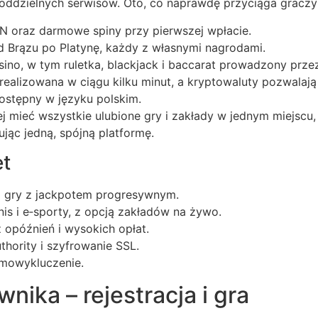
 oddzielnych serwisów. Oto, co naprawdę przyciąga graczy
 oraz darmowe spiny przy pierwszej wpłacie.
d Brązu po Platynę, każdy z własnymi nagrodami.
sino, w tym ruletka, blackjack i baccarat prowadzony prz
 realizowana w ciągu kilku minut, a kryptowaluty pozwalaj
dostępny w języku polskim.
ej mieć wszystkie ulubione gry i zakłady w jednym miejsc
jąc jedną, spójną platformę.
et
y i gry z jackpotem progresywnym.
is i e‑sporty, z opcją zakładów na żywo.
z opóźnień i wysokich opłat.
hority i szyfrowanie SSL.
samowykluczenie.
ika – rejestracja i gra