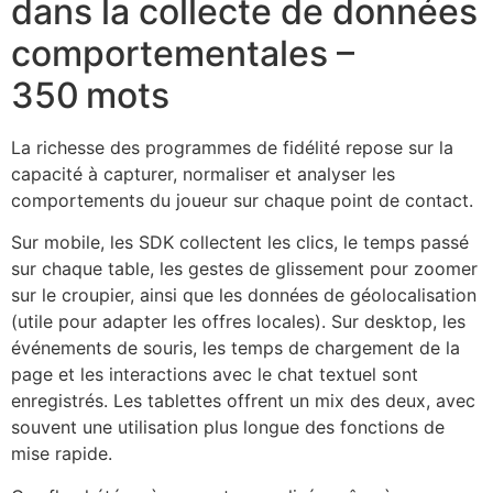
dans la collecte de données
comportementales –
350 mots
La richesse des programmes de fidélité repose sur la
capacité à capturer, normaliser et analyser les
comportements du joueur sur chaque point de contact.
Sur mobile, les SDK collectent les clics, le temps passé
sur chaque table, les gestes de glissement pour zoomer
sur le croupier, ainsi que les données de géolocalisation
(utile pour adapter les offres locales). Sur desktop, les
événements de souris, les temps de chargement de la
page et les interactions avec le chat textuel sont
enregistrés. Les tablettes offrent un mix des deux, avec
souvent une utilisation plus longue des fonctions de
mise rapide.