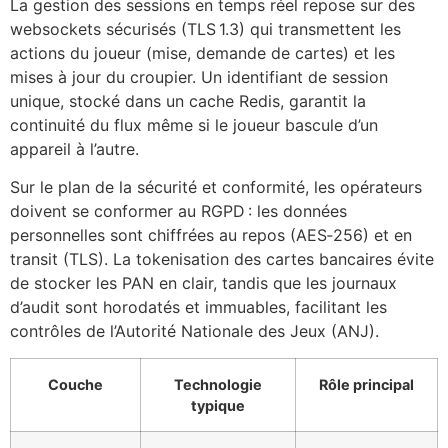
La gestion des sessions en temps réel repose sur des
websockets sécurisés (TLS 1.3) qui transmettent les
actions du joueur (mise, demande de cartes) et les
mises à jour du croupier. Un identifiant de session
unique, stocké dans un cache Redis, garantit la
continuité du flux même si le joueur bascule d’un
appareil à l’autre.
Sur le plan de la sécurité et conformité, les opérateurs
doivent se conformer au RGPD : les données
personnelles sont chiffrées au repos (AES‑256) et en
transit (TLS). La tokenisation des cartes bancaires évite
de stocker les PAN en clair, tandis que les journaux
d’audit sont horodatés et immuables, facilitant les
contrôles de l’Autorité Nationale des Jeux (ANJ).
Couche
Technologie
Rôle principal
typique