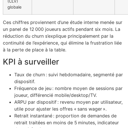
(CLV)
globale
Ces chiffres proviennent d’une étude interne menée sur
un panel de 12 000 joueurs actifs pendant six mois. La
réduction du churn s’explique principalement par la
continuité de l’expérience, qui élimine la frustration liée
à la perte de place à la table.
KPI à surveiller
Taux de churn : suivi hebdomadaire, segmenté par
dispositif.
Fréquence de jeu : nombre moyen de sessions par
joueur, différencié mobile/desktop/TV.
ARPU par dispositif : revenu moyen par utilisateur,
utile pour ajuster les offres « sans wager ».
Retrait instantané : proportion de demandes de
retrait traitées en moins de 5 minutes, indicateur