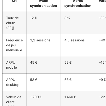
KPI
Avant
Après
Vari
synchronisation
synchronisation
Taux de
12 %
8 %
-33
churn
(30 j)
Fréquence
3,2 sessions
4,5 sessions
+40
de jeu
mensuelle
ARPU
45 €
52 €
+15
mobile
ARPU
58 €
63 €
+9 
desktop
Valeur vie
1 200 €
1 460 €
+22
client