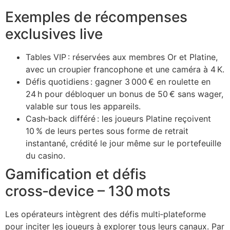
Exemples de récompenses
exclusives live
Tables VIP : réservées aux membres Or et Platine,
avec un croupier francophone et une caméra à 4 K.
Défis quotidiens : gagner 3 000 € en roulette en
24 h pour débloquer un bonus de 50 € sans wager,
valable sur tous les appareils.
Cash‑back différé : les joueurs Platine reçoivent
10 % de leurs pertes sous forme de retrait
instantané, crédité le jour même sur le portefeuille
du casino.
Gamification et défis
cross‑device – 130 mots
Les opérateurs intègrent des défis multi‑plateforme
pour inciter les joueurs à explorer tous leurs canaux. Par