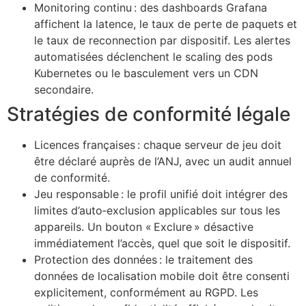
Monitoring continu : des dashboards Grafana
affichent la latence, le taux de perte de paquets et
le taux de reconnection par dispositif. Les alertes
automatisées déclenchent le scaling des pods
Kubernetes ou le basculement vers un CDN
secondaire.
Stratégies de conformité légale
Licences françaises : chaque serveur de jeu doit
être déclaré auprès de l’ANJ, avec un audit annuel
de conformité.
Jeu responsable : le profil unifié doit intégrer des
limites d’auto‑exclusion applicables sur tous les
appareils. Un bouton « Exclure » désactive
immédiatement l’accès, quel que soit le dispositif.
Protection des données : le traitement des
données de localisation mobile doit être consenti
explicitement, conformément au RGPD. Les