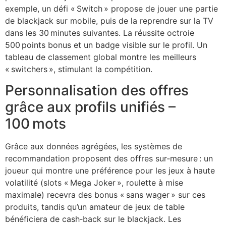
exemple, un défi « Switch » propose de jouer une partie
de blackjack sur mobile, puis de la reprendre sur la TV
dans les 30 minutes suivantes. La réussite octroie
500 points bonus et un badge visible sur le profil. Un
tableau de classement global montre les meilleurs
« switchers », stimulant la compétition.
Personnalisation des offres
grâce aux profils unifiés –
100 mots
Grâce aux données agrégées, les systèmes de
recommandation proposent des offres sur‑mesure : un
joueur qui montre une préférence pour les jeux à haute
volatilité (slots « Mega Joker », roulette à mise
maximale) recevra des bonus « sans wager » sur ces
produits, tandis qu’un amateur de jeux de table
bénéficiera de cash‑back sur le blackjack. Les