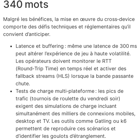
340 mots
Malgré les bénéfices, la mise en œuvre du cross‑device
comporte des défis techniques et réglementaires qu’il
convient d’anticiper.
Latence et buffering : même une latence de 300 ms
peut altérer l’expérience de jeu à haute volatilité.
Les opérateurs doivent monitorer le RTT
(Round‑Trip Time) en temps réel et activer des
fallback streams (HLS) lorsque la bande passante
chute.
Tests de charge multi‑plateforme : les pics de
trafic (tournois de roulette du vendredi soir)
exigent des simulations de charge incluant
simultanément des milliers de connexions mobiles,
desktop et TV. Les outils comme Gatling ou k6
permettent de reproduire ces scénarios et
d’identifier les goulots d’étranglement.