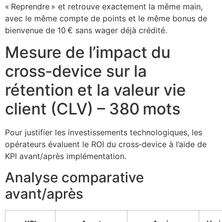
« Reprendre » et retrouve exactement la même main,
avec le même compte de points et le même bonus de
bienvenue de 10 € sans wager déjà crédité.
Mesure de l’impact du
cross‑device sur la
rétention et la valeur vie
client (CLV) – 380 mots
Pour justifier les investissements technologiques, les
opérateurs évaluent le ROI du cross‑device à l’aide de
KPI avant/après implémentation.
Analyse comparative
avant/après