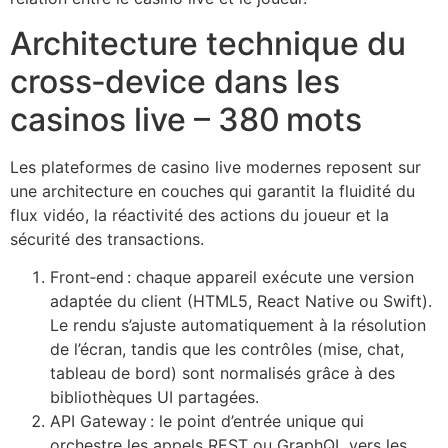
Architecture technique du
cross‑device dans les
casinos live – 380 mots
Les plateformes de casino live modernes reposent sur
une architecture en couches qui garantit la fluidité du
flux vidéo, la réactivité des actions du joueur et la
sécurité des transactions.
Front‑end : chaque appareil exécute une version
adaptée du client (HTML5, React Native ou Swift).
Le rendu s’ajuste automatiquement à la résolution
de l’écran, tandis que les contrôles (mise, chat,
tableau de bord) sont normalisés grâce à des
bibliothèques UI partagées.
API Gateway : le point d’entrée unique qui
orchestre les appels REST ou GraphQL vers les