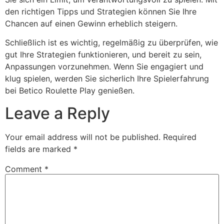
den richtigen Tipps und Strategien können Sie Ihre
Chancen auf einen Gewinn erheblich steigern.
Schließlich ist es wichtig, regelmäßig zu überprüfen, wie
gut Ihre Strategien funktionieren, und bereit zu sein,
Anpassungen vorzunehmen. Wenn Sie engagiert und
klug spielen, werden Sie sicherlich Ihre Spielerfahrung
bei Betico Roulette Play genießen.
Leave a Reply
Your email address will not be published.
Required
fields are marked
*
Comment
*