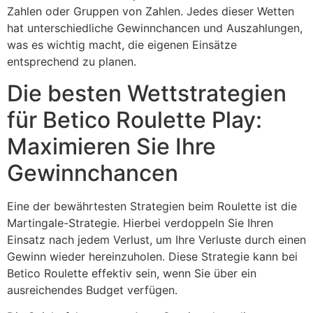
Zahlen oder Gruppen von Zahlen. Jedes dieser Wetten
hat unterschiedliche Gewinnchancen und Auszahlungen,
was es wichtig macht, die eigenen Einsätze
entsprechend zu planen.
Die besten Wettstrategien
für Betico Roulette Play:
Maximieren Sie Ihre
Gewinnchancen
Eine der bewährtesten Strategien beim Roulette ist die
Martingale-Strategie. Hierbei verdoppeln Sie Ihren
Einsatz nach jedem Verlust, um Ihre Verluste durch einen
Gewinn wieder hereinzuholen. Diese Strategie kann bei
Betico Roulette effektiv sein, wenn Sie über ein
ausreichendes Budget verfügen.