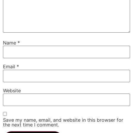
Name
*
Email
*
Website
Save my name, email, and website in this browser for
the next time I comment.