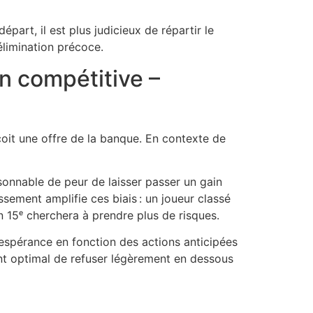
part, il est plus judicieux de répartir le
élimination précoce.
on compétitive –
çoit une offre de la banque. En contexte de
aisonnable de peur de laisser passer un gain
ssement amplifie ces biais : un joueur classé
n 15ᵉ cherchera à prendre plus de risques.
espérance en fonction des actions anticipées
ient optimal de refuser légèrement en dessous