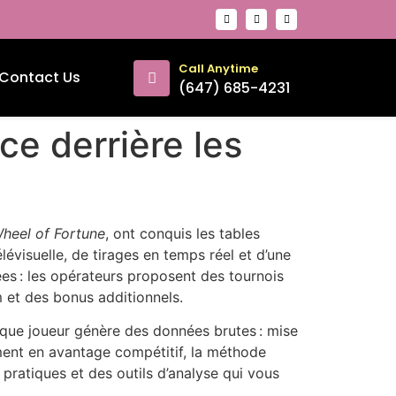
Call Anytime
Contact Us
(647) 685-4231
ce derrière les
heel of Fortune
, ont conquis les tables
lévisuelle, de tirages en temps réel et d’une
lées : les opérateurs proposent des tournois
m et des bonus additionnels.
haque joueur génère des données brutes : mise
ement en avantage compétitif, la méthode
pratiques et des outils d’analyse qui vous