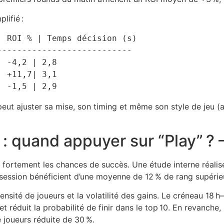
lifié :
 ROI % | Temps décision (s)

--------------------------

 peut ajuster sa mise, son timing et même son style de jeu (
 : quand appuyer sur “Play” ?
e fortement les chances de succès. Une étude interne réa
 session bénéficient d’une moyenne de 12 % de rang supérieu
nsité de joueurs et la volatilité des gains. Le créneau 18 h
 réduit la probabilité de finir dans le top 10. En revanche, 
e joueurs réduite de 30 %.