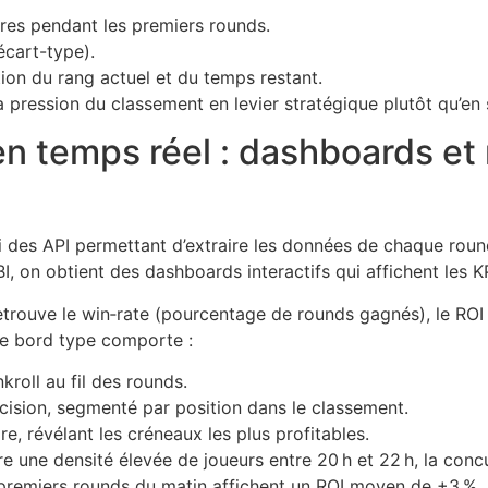
es pendant les premiers rounds.
écart-type).
ion du rang actuel et du temps restant.
pression du classement en levier stratégique plutôt qu’en s
n temps réel : dashboards et 
i des API permettant d’extraire les données de chaque roun
 on obtient des dashboards interactifs qui affichent les KP
retrouve le win‑rate (pourcentage de rounds gagnés), le ROI 
de bord type comporte :
roll au fil des rounds.
sion, segmenté par position dans le classement.
, révélant les créneaux les plus profitables.
re une densité élevée de joueurs entre 20 h et 22 h, la con
s premiers rounds du matin affichent un ROI moyen de +3 %, 