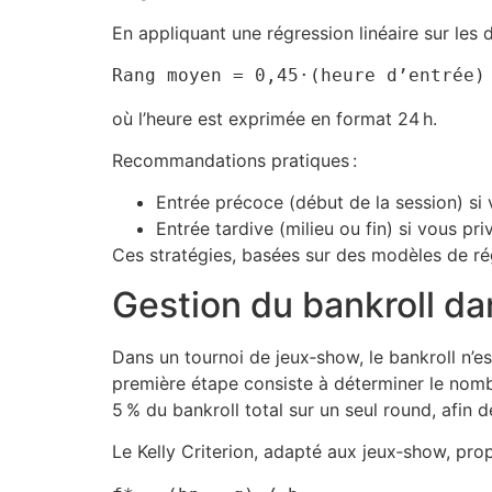
En appliquant une régression linéaire sur les 
Rang moyen = 0,45·(heure d’entrée)
où l’heure est exprimée en format 24 h.
Recommandations pratiques :
Entrée précoce (début de la session) si 
Entrée tardive (milieu ou fin) si vous pr
Ces stratégies, basées sur des modèles de rég
Gestion du bankroll da
Dans un tournoi de jeux‑show, le bankroll n’e
première étape consiste à déterminer le nomb
5 % du bankroll total sur un seul round, afin 
Le Kelly Criterion, adapté aux jeux‑show, pro