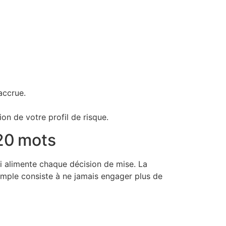
accrue.
on de votre profil de risque.
320 mots
ui alimente chaque décision de mise. La
imple consiste à ne jamais engager plus de