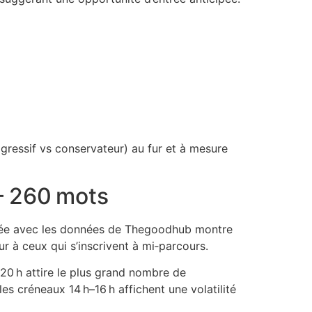
agressif vs conservateur) au fur et à mesure
 – 260 mots
lisée avec les données de Thegoodhub montre
r à ceux qui s’inscrivent à mi‑parcours.
–20 h attire le plus grand nombre de
les créneaux 14 h–16 h affichent une volatilité