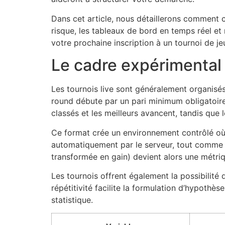
Dans cet article, nous détaillerons comment c
risque, les tableaux de bord en temps réel et 
votre prochaine inscription à un tournoi de j
Le cadre expérimental
Les tournois live sont généralement organisé
round débute par un pari minimum obligatoire,
classés et les meilleurs avancent, tandis que 
Ce format crée un environnement contrôlé où 
automatiquement par le serveur, tout comme le
transformée en gain) devient alors une métriq
Les tournois offrent également la possibilit
répétitivité facilite la formulation d’hypothès
statistique.