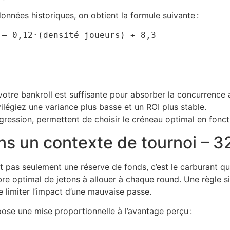
données historiques, on obtient la formule suivante :
 – 0,12·(densité joueurs) + 8,3
votre bankroll est suffisante pour absorber la concurrence 
ivilégiez une variance plus basse et un ROI plus stable.
ression, permettent de choisir le créneau optimal en foncti
ns un contexte de tournoi – 
st pas seulement une réserve de fonds, c’est le carburant q
re optimal de jetons à allouer à chaque round. Une règle s
de limiter l’impact d’une mauvaise passe.
pose une mise proportionnelle à l’avantage perçu :